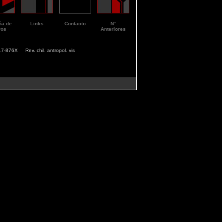
ña de
Links
Contacto
N°
ros
Anteriores
7-876X Rev. chil. antropol. vis