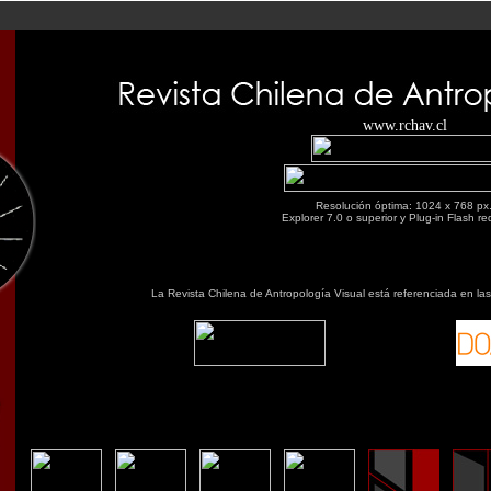
www.rchav.cl
Resolución óptima: 1024 x 768 px
Explorer 7.0 o superior y Plug-in Flash r
La Revista Chilena de Antropología Visual está referenciada en la