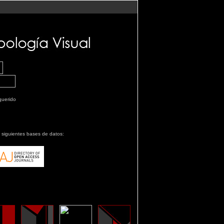
.
equerido
s siguientes bases de datos: