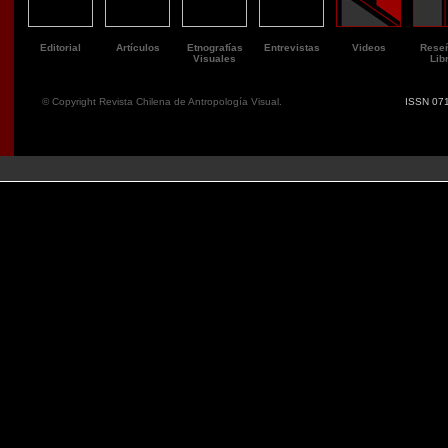
Editorial
Artículos
Etnografías
Entrevistas
Videos
Rese
Visuales
Lib
© Copyright Revista Chilena de Antropología Visual.
ISSN 071