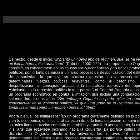
De hecho, desde el inicio, “
implantó un nuevo tipo de régimen, que se ha v
en llamar burocrático-autoritario
” (Dabène, 2000: 129). La propuesta de On
consistía en concentrarse en las causas socio-económicas y no en los prob
políticos, por lo tanto da inicio a un largo proceso de despolitización del est
de la sociedad, lo que tuvo su máxima expresión con la proscripció
determinadas fuerzas políticas relevantes, como el peronismo. 
despolitización se consiguió gracias a la naturaleza represiva del rég
Asimismo, es la represión política la que permitió al General Onganía desp
un programa económico en contra la inflación, que incluía una congelaci
salarios durante dos años.
“Sin embargo, Onganía no pudo evitar un aum
espectacular de la violencia política, ya que una parte de la izquierda de
tomar las armas contra un régimen opresivo”
(
ibid
.).
Ahora bien, si los militares tenían un programa claramente definido en lo pol
y en lo económico, en lo cultural carecían de toda línea de acción, o mejor d
su única línea de acción consistía en prohibir y reprimir el pensamiento, la cu
y el arte que estuviese inclinado hacia la izquierda. La política cultural 
dictadura de Onganía afectó a las universidades a través del cierr
determinadas facultades que el régimen consideraba conflictivas, despidie