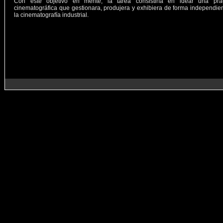
Con este objetivo en mente, la tarea consistiría en idear una prác
cinematográfica que gestionara, produjera y exhibiera de forma independie
la cinematografía industrial.