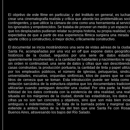
El objetivo de este filme en particular, y del Instituto en general, es lucha
crear una cinematografía realista y crítica que aborde las problemáticas soc
contingentes, y que utilice la cámara de cine como una herramienta al servic
los ignorados y empobrecidos. Se trataba de proveer un medio y un espacio 
que los desplazados pudieran relatar su propia historia, su propia realidad, c
expectativa de que a partir de esa experiencia fílmica surgiera una mirada
aporte crítico y constructivo, o mejor dicho, críticamente constructivo.
El documental se inicia mostrándonos una serie de vistas aéreas de la ciud
Santa Fe, acompañadas por una voz en
off
que expone datos geográfic
históricos de la ciudad, seguidos por una serie de datos estadíst
aparentemente incoherentes: a la cantidad de habitantes y nacimientos le si
sin orden ni continuidad, una serie de datos y cifras que van describiend
casas construidas, la producción portuaria, la cantidad de tinta y papel utili
por los empleados públicos, el número de iglesias, peluquerías, sindic
universidades, escuelas, orquestas sinfónicas, kilos de panes que se c
litros de cerveza que se toman. Esta introducción puede ser leída como
imitación sarcástica de la estructura
objetiva
que los documentales tradicio
utilizarían cuando persiguen describir una ciudad. Por otra parte, la frial
futilidad de los datos contrasta con la existencia de otra realidad, una rea
situada en los márgenes de la ciudad, donde las estadísticas, los datos 
cifras ya no son tan concretos y objetivos, sino que son más bien incie
ambiguos e indeterminados. Se trata de la barriada pobre y marginal qu
extiende a ambos lados de la vía del tren que une Santa Fe con Rosar
Buenos Aires, atravesando los bajos del Río Salado.