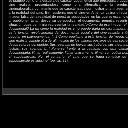
se planteó como una escuela de carácter documental que perseguía produci
cine realista, presentándose como una alternativa a la produc
cinematográfica dominante que se caracterizaba por mostrar una imagen a
a la realidad del país. Birri sostenía que el cine en América Latina ofrecía
imagen falsa de la realidad de nuestras sociedades, en las que se escamot
al pueblo en tanto, desde su perspectiva, el documental permitía revertir
situación pues permitiría representar la realidad.
“¿Cómo da esa imagen el 
documental? La da como la realidad es y no puede darla de otra manera. 
es la función revolucionaria del documental social y del cine realista, crít
popular en Latinoamérica. […] Como equilibrio a esta función de ‘negación
cine realista cumple otra de afirmación de los valores positivos de esa soci
de los valores del pueblo. Sus reservas de fuerza, sus trabajos, sus alegrías
luchas, sus sueños. […] Ponerse frente a la realidad con una cáma
documentarla, filmar realistamente, filmar críticamente, filmar con óptica po
el subdesarrollo. Por el contrario, el cine que se haga cómplice de
subdesarrollo es subcine”
(
op. cit
.: 22).