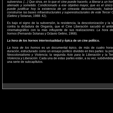
subversiva. […] Que sirva, en lo que el cine puede hacerlo, a liberar a un h
alienado y sometido. Condicionado a ese objetivo mayor, que es el únic
puede justificar hoy la existencia de un cineasta descolonizado, habrá
construirse las bases infraestructurales y superestructurales de este Tercer 
(Getino y Solanas, 1988: 42).
Es bajo el signo de la subversión, la resistencia, la descolonización y la 
contra la dictadura de Onganía, que el Cine Liberación sacudió el ambi
cinematográfico con la más influyente de sus realizaciones:
La hora de
hornos
(Fernando Solanas y Octavio Getino, 1968).
La hora de los hornos
intertextualidad y épica de un cine político.
La hora de los hornos
es un documental épico, de más de cuatro hora
duración, estructurado como un ensayo político dividido en tres partes: la pr
Neocolonialismo y Violencia
; la segunda
Acto para la Liberación
y la Ter
Violencia y Liberación
. Cada una de estas partes están, a su vez, subdividid
una serie de subcapítulos.