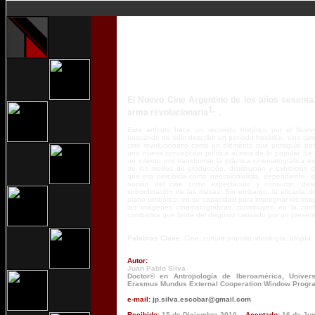
El Nuevo Cine Argentino de los años sesenta.
arma revolucionaria
.
Este artículo hace un recorrido histórico por el Nue
buscando no sólo describir un período histórico, sino tamb
cine revolucionario como un elemento que persiguió part
una nueva concepción política acerca de lo popular. Se
un intento por transformar la práctica cinematográfica e
de los modos de producción, distribución y exhibición d
que era percibida como neocolonialista, dependiente, i
noción del cine como espectáculo y consumo, desti
subordinación de las masas. Sin embargo, la eficacia de
plano simbólico: en su capacidad para impregnar los imag
las imágenes cinematográficas contribuyen en la conf
combativa que brota del disgusto causado por un present
Palabras Clave:
Cine, cultura popular, ideología, utopía.
Autor:
Juan Pablo Silva
Doctor© en Antropología de Iberoamérica, Univers
Erasmus Mundus External Cooperation Window Progra
e-mail:
jp.silva.escobar@gmail.com
Reci
bido
:
15 de
Diciembre
2010
Aceptado:
16 de
Jun