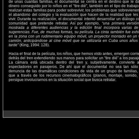
de unas cuantas familias, el documental se centra en el destino que le d
dinero conseguido por lo niños en el “tire dié”, también en el tipo de trabaj
realizan estas familias para poder sobrevivir, los problemas que sobreviene
el abandono del colegio y la evaluación que hacen de la realidad que les
vivir. Durante su realización, el documental intentó desarrollar un diálogo c
comunidad que pretende retratar. Así por ejemplo,
“una primera versión
mostrada a diferentes audiencias y la edición final incorpora varias d
sugerencias. Fue, de muchas formas, su película. La cinta también fue exh
en la zona con un rudimentario equipo móvil, un proyector montado en un 
camión, anticipándose al cine móvil que se utilizaría en Cuba unos año
tarde”
(King, 1994: 128).
Hacia el final de la película, los niños, que hemos visto antes, emergen corr
detrás del tren extendiendo sus manos para solicitar un “tire dié” a los pasaj
La cámara está ubicada dentro del tren y, subjetivamente, convierte a
espectadores en pasajeros. De ahí que el documental no sea tan sólo
denuncia de las dramáticas condiciones de vida de un grupo de familias,
que a través de los recursos cinematográficos (planos, montaje, sonido, 
persigue involucrarnos en la situación social que busca retratar.