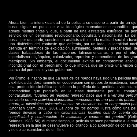
Ahora bien, la intertextualidad de la película se dispone a partir de un ej
busca signar un punto de vista ideológico marcadamente monolítico qu
admite medias tintas y que, a partir de una estrategia estilística, se po
servicio de un peronismo revolucionario, populista y nacionalista. La pel
busca, por una parte, construir un análisis crítico de la realidad social a trav
una dialéctica del contraste que enfrenta, por un lado, la identidad nac
definida en términos de explotación, sufrimiento, periferia y precariedad d
clases trabajadoras de las naciones latinoamericanas; y por el otro
imperialismo oligárquico, colonizador, represivo y dependiente de las gr
metrópolis. Sin embargo, el documental exhibe un compromiso absolu
incondicional con el peronismo, lo que implica que se omite una visión cr
acerca del peronismo y sus gobiernos.
Por último, el hecho de que
La hora de los hornos
haya sido una película fi
y exhibida clandestinamente en cooperación con grupos de resistencia, hac
esta producción simbólica se sitúe en la periferia de la periferia, evidencian
incomodidad que producía en la clase dominante por su compro
contracultural.
“Cuando un régimen represor hace que ir a ver una pelícu
convierta en una actividad clandestina merecedora de una pena de prisión
tortura, la mismísima asistencia al cine se convierte en un compromiso polí
(Shohat y Stam, 2002: 260).
La hora de los hornos
ilustra cómo una pel
“puede llevarse a cabo en circunstancias hostiles cuando cuenta co
complicidad y colaboración de militantes y cuadros del pueblo”
(Geti
Solanas, 1988: 50). Al mismo tiempo, la película se hace permeable a la rea
represora en la que se desenvuelve solicitando la colaboración de conspira
y no de consumidores de un filme.