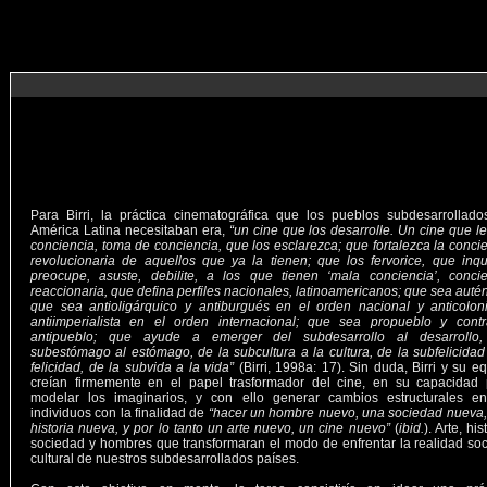
Para Birri, la práctica cinematográfica que los pueblos subdesarrollad
América Latina necesitaban era,
“un cine que los desarrolle. Un cine que l
conciencia, toma de conciencia, que los esclarezca; que fortalezca la conci
revolucionaria de aquellos que ya la tienen; que los fervorice, que inqu
preocupe, asuste, debilite, a los que tienen ‘mala conciencia’, concie
reaccionaria, que defina perfiles nacionales, latinoamericanos; que sea autén
que sea antioligárquico y antiburgués en el orden nacional y anticolon
antiimperialista en el orden internacional; que sea propueblo y contr
antipueblo; que ayude a emerger del subdesarrollo al desarrollo,
subestómago al estómago, de la subcultura a la cultura, de la subfelicidad
felicidad, de la subvida a la vida”
(Birri, 1998a: 17). Sin duda, Birri y su e
creían firmemente en el papel trasformador del cine, en su capacidad 
modelar los imaginarios, y con ello generar cambios estructurales en
individuos con la finalidad de
“hacer un hombre nuevo, una sociedad nueva
historia nueva, y por lo tanto un arte nuevo, un cine nuevo”
(
ibid.
). Arte, his
sociedad y hombres que transformaran el modo de enfrentar la realidad soc
cultural de nuestros subdesarrollados países.