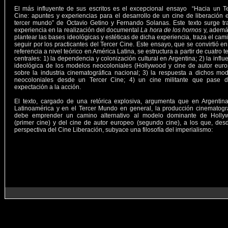
El más influyente de sus escritos es el excepcional ensayo “Hacia un T
Cine: apuntes y experiencias para el desarrollo de un cine de liberación 
tercer mundo” de Octavio Getino y Fernando Solanas. Este texto surge tr
experiencia en la realización del documental
La hora de los hornos
y, ademá
plantear las bases ideológicas y estéticas de dicha experiencia, traza el cam
seguir por los practicantes del Tercer Cine. Este ensayo, que se convirtió e
referencia a nivel teórico en América Latina, se estructura a partir de cuatro 
centrales: 1) la dependencia y colonización cultural en Argentina; 2) la influ
ideológica de los modelos neocoloniales (Hollywood y cine de autor eur
sobre la industria cinematográfica nacional; 3) la respuesta a dichos mo
neocoloniales desde un Tercer Cine; 4) un cine militante que pase d
expectación a la acción.
El texto, cargado de una retórica explosiva, argumenta que en Argentin
Latinoamérica y en el Tercer Mundo en general, la producción cinematogr
debe emprender un camino alternativo al modelo dominante de Holly
(primer cine) y del cine de autor europeo (segundo cine), a los que, des
perspectiva del Cine Liberación, subyace una filosofía del imperialismo: