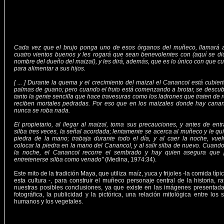
Cada vez que el brujo ponga uno de esos órganos del muñeco, llamará a
cuatro vientos buenos y les rogará que sean benevolentes con (aquí se di
nombre del dueño del maizal), y les dirá, además, que es lo único con que c
para alimentar a sus hijos.
[ ... ]
Durante la quema y el crecimiento del maizal el Canancol está cubier
palmas de guano; pero cuando el fruto está comenzando a brotar, se descub
tanto la gente sencilla que hace travesuras como los ladrones que traten de 
reciben mortales pedradas. Por eso que en los maizales donde hay canan
nunca se roba nada.
El propietario, al llegar al maizal, toma sus precauciones, y antes de entr
silba tres veces, la señal acordada; lentamente se acerca al muñeco y le qui
piedra de la mano; trabaja durante todo el día, y al caer la noche, vue
colocar la piedra en la mano del Canancol, y al salir silba de nuevo. Cuand
la noche, el Canancol recorre el sembrado y hay quien asegura que 
entretenerse silba como venado"
(Medina, 1974:34).
Este mito de la tradición Maya, que utiliza maíz, yuca y frijoles -la comida típi
esta cultura -, para construir el muñeco personaje central de la historia, rat
nuestras posibles conclusiones, ya que existe en las imágenes presentada
fotográfica, la publicidad y la pictórica, una relación mitológica entre los 
humanos y los vegetales.