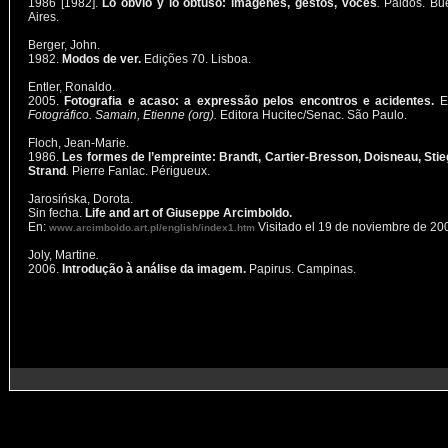
1986 [1982].
Lo obvio y lo obtuso: imagenes, gestos, voces
.
Paidós. Bu
Aires.
Berger, John.
1982.
Modos de ver.
Edições 70. Lisboa.
Entler, Ronaldo.
2005.
Fotografia e acaso: a expressão pelos encontros e acidentes.
E
Fotográfico. Samain, Etienne (org).
Editora Hucitec/Senac. São Paulo.
Floch, Jean-Marie.
1986.
Les formes de l’empreinte: Brandt, Cartier-Bresson, Doisneau, Stieg
Strand
.
Pierre Fanlac. Périgueux.
Jarosińska, Dorota.
Sin fecha.
Life and art of Giuseppe Arcimboldo.
En:
Visitado el 19 de noviembre de 20
www.arcimboldo.art.pl/english/index1.htm
Joly, Martine
.
2006.
Introdução à análise da imagem.
Papirus. Campinas.