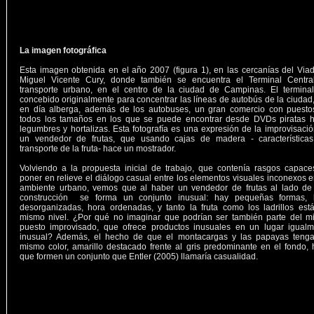
La imagen fotográfica
Esta imagen obtenida en el año 2007 (figura 1), en las cercanías del Via
Miguel Vicente Cury, donde también se encuentra el Terminal Centra
transporte urbano, en el centro de la ciudad de Campinas. El terminal
concebido originalmente para concentrar las líneas de autobús de la ciudad
en día alberga, además de los autobuses, un gran comercio con puesto
todos los tamaños en los que se puede encontrar desde DVDs piratas h
legumbres y hortalizas. Esta fotografía es una expresión de la improvisaci
un vendedor de frutas, que usando cajas de madera - características
transporte de la fruta- hace un mostrador.
Volviendo a la propuesta inicial de trabajo, que contenía rasgos capac
poner en relieve el diálogo casual entre los elementos visuales inconexos 
ambiente urbano, vemos que al haber un vendedor de frutas al lado de
construcción se forma un conjunto inusual: hay pequeñas formas, 
desorganizadas, hora ordenadas, y tanto la fruta como los ladrillos est
mismo nivel. ¿Por qué no imaginar que podrían ser también parte del m
puesto improvisado, que ofrece productos inusuales en un lugar igualm
inusual? Además, el hecho de que el montacargas y las papayas tenga
mismo color, amarillo destacado frente al gris predominante en el fondo,
que formen un conjunto que Entler (2005) llamaría casualidad.