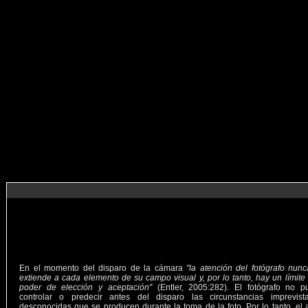
En el momento del disparo de la cámara
"la atención del fotógrafo nun
extiende a cada elemento de su campo visual y, por lo tanto, hay un límite
poder de elección y aceptación"
(Entler, 2005:282). El fotógrafo no p
controlar o predecir antes del disparo las circunstancias imprevist
desconocidas que se producen durante la toma de la foto. Por lo tanto, el 