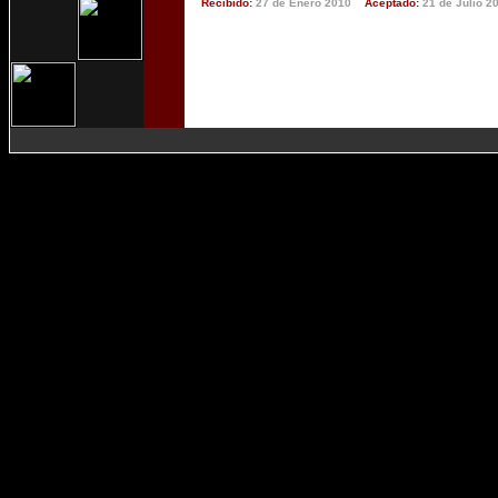
Reci
bido
:
27 de Enero 2010
Aceptado:
21 de Julio
20