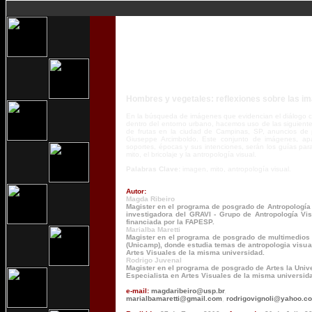
Hombres y vegetales: reflexiones sobre las i
En la búsqueda de imágenes que evidencian el diálogo c
dentro del entorno urbano, hacemos uso de las siguient
de frutas en la ciudad de Campinas, SP, anuncios de
Giuseppe Arcimboldo. Este conjunto de imágenes, apa
soportes, épocas y sus intenciones, serán los guías para 
mito, el bricolaje y la antropología visual.
Palabras Clave:
imagen, mito, antropología visual.
Autor:
Magda Ribeiro
M
agister en el programa de posgrado de
A
ntropologí
investigadora del GRAVI - Grupo de Antropología Vis
financiada por la FAPESP.
Marialba Maretti
M
agister en el programa de posgrado de multimedios
(Unicamp), donde estudia temas de antropologia visua
Artes Visuales de la misma universidad.
Rodrigo Juvenal
M
agister en el programa de posgrado de Artes la Uni
Especialista en Artes Visuales de la misma universid
e-mail:
magdaribeiro@usp.br
,
marialbamaretti@gmail.com
,
rodrigovignoli@yahoo.c