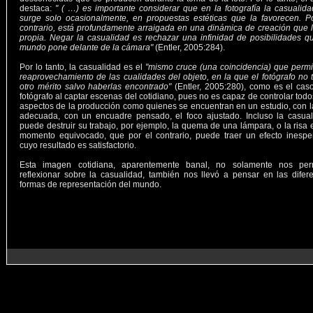
destaca:
" ( …) es importante considerar que en la fotografía la casualid
surge solo ocasionalmente, en propuestas estéticas que la favorecen. P
contrario, está profundamente arraigada en una dinámica de creación que 
propia. Negar la casualidad es rechazar una infinidad de posibilidades q
mundo pone delante de la cámara"
(Entler, 2005:284).
Por lo tanto, la casualidad es el
"mismo cruce (una coincidencia) que permi
reaprovechamiento de las cualidades del objeto, en la que el fotógrafo no 
otro mérito salvo haberlas encontrado"
(Entler, 2005:280), como es el cas
fotógrafo al captar escenas del cotidiano, pues no es capaz de controlar todo
aspectos de la producción como quienes se encuentran en un estudio, con l
adecuada, con un encuadre pensado, el foco ajustado. Incluso la casual
puede destruir su trabajo, por ejemplo, la quema de una lámpara, o la risa 
momento equivocado, que por el contrario, puede traer un efecto inespe
cuyo resultado es satisfactorio.
Esta imagen cotidiana, aparentemente banal, no solamente nos perm
reflexionar sobre la casualidad, también nos llevó a pensar en las difer
formas de representación del mundo.