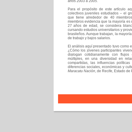
años 2003 a 2005.
Para el propósito de este artículo a
colectivos juveniles estudiados – el 
que tiene alrededor de 40 miembros 
miembros evidencia que la mayoría es d
27 años de edad, se considera blanco
cursando estudios universitarios y prov
brasileños. Aunque trabajan, la mayoría
de trabajo y bajos salarios.
El análisis aquí presentado tuvo como e
¿Cómo los jóvenes participantes vivenc
dialogan cotidianamente con flujos 
múltiples, en una diversidad en rela
compartidas, las influencias política
diferencias sociales, económicas y cult
Maracatu Nación
, de Recife, Estado d