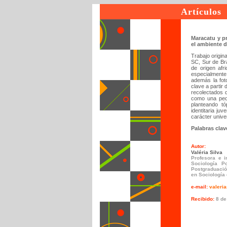
Artículos
Maracatu y pr
el ambiente de
Trabajo origin
SC, Sur de Bra
de origen afr
especialmente 
además la foto
clave a partir
recolectados d
como una pequ
planteando tó
identitaria ju
carácter unive
Palabras clav
Autor:
Valéria Silva
Profesora e i
Sociología P
Postgraduació
en Sociología
e-mail:
valeri
Recibido:
8 de