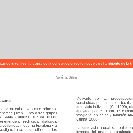
arios juveniles: la trama de la construcción de lo nuevo en el ambiente de la tr
Valéria Silva
Motivado por tal preocupación
haceres.
construidas por medio de técnicas
entrevista individual (Gil, 1999), 
 este artículo tuvo como principal
apoyada por el diario de campo 
ntitaria juvenil junto a tres grupos
fotografía, en color y también b
e Santa Catarina, sur de Brasil.
Cunha, 2006).
rtenencias, rechazos, diálogos,
articularidad moderna brasileña y a
La entrevista grupal se realizó
vestigación se desarrolló entre los
jóvenes del grupo, proponiendo 