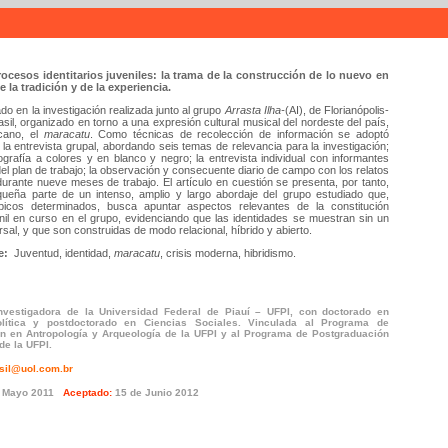
ocesos identitarios juveniles: la trama de la construcción de lo nuevo en
 la tradición y de la experiencia.
ado en la investigación realizada junto al grupo
Arrasta Ilha-
(AI), de Florianópolis-
sil, organizado en torno a una expresión cultural musical del nordeste del país,
icano, el
maracatu
. Como técnicas de recolección de información se adoptó
la entrevista grupal, abordando seis temas de relevancia para la investigación;
grafía a colores y en blanco y negro; la entrevista individual con informantes
 del plan de trabajo; la observación y consecuente diario de campo con los relatos
urante nueve meses de trabajo. El artículo en cuestión se presenta, por tanto,
eña parte de un intenso, amplio y largo abordaje del grupo estudiado que,
picos determinados, busca apuntar aspectos relevantes de la constitución
venil en curso en el grupo, evidenciando que las identidades se muestran sin un
rsal, y que son construidas de modo relacional, híbrido y abierto.
e:
Juventud, identidad,
maracatu
, crisis moderna, hibridismo.
nvestigadora de la Universidad Federal de Piauí – UFPI, con doctorado en
olítica y postdoctorado en Ciencias Sociales. Vinculada al Programa de
n en Antropología y Arqueología de la UFPI y al Programa de Postgraduación
 de la UFPI.
asil@uol.com.br
 Mayo 2011
Aceptado:
15 de Junio 2012