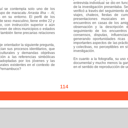
entrevista individual se dio en fu
de la investigación presentaba. S
quí se contempla solo uno de los
verificó a través del seguimiento d
grupo de maracatu
Arrasta Ilha – AI
,
viajes, chateos, fiestas de cum
en su entorno. El perfil de los
presentaciones musicales en 
e sexo masculino, tiene entre 22 y
encuentros en casas de los amigo
, con instrucción superior o aún
observación y la descripción d
ienen de otros municipios o estados
seguimiento de los encuentros
 también tiene precarias relaciones
consensos, disputas, influenci
generando oportunidades ricas
importantes aspectos de las práctic
je orientador la siguiente pregunta,
y colectivas, no perceptibles en s
ian sus procesos identitarios, que
investigación.
culturales y demandas objetivas
ción a las referencias simbólicas
En cuanto a la fotografía, su uso 
s adoptadas por los jóvenes y las
documental y mucho menos la garan
urales existentes en el contexto de
en el sentido de reproducción de un
e Pernambuco?
114