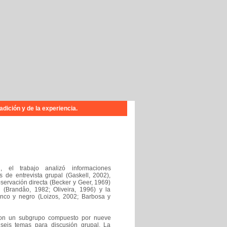
adición y de la experiencia
.
, el trabajo analizó informaciones
 de entrevista grupal (Gaskell, 2002),
observación directa (Becker y Geer, 1969)
(Brandâo, 1982; Oliveira, 1996) y la
lanco y negro (Loizos, 2002; Barbosa y
 con un subgrupo compuesto por nueve
seis temas para discusión grupal. La