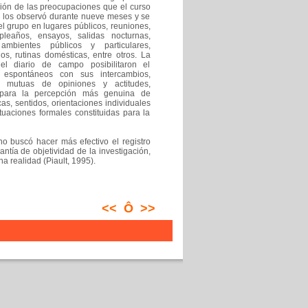
nción de las preocupaciones que el curso
e los observó durante nueve meses y se
el grupo en lugares públicos, reuniones,
pleaños, ensayos, salidas nocturnas,
ambientes públicos y particulares,
s, rutinas domésticas, entre otros. La
el diario de campo posibilitaron el
 espontáneos con sus intercambios,
as mutuas de opiniones y actitudes,
 para la percepción más genuina de
as, sentidos, orientaciones individuales
ituaciones formales constituidas para la
no buscó hacer más efectivo el registro
tía de objetividad de la investigación,
a realidad (Piault, 1995).
<<
Ô
>>