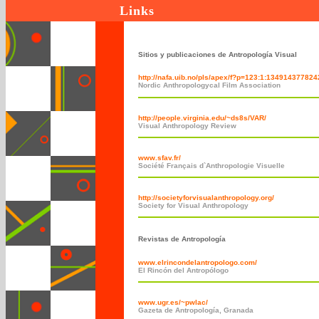
Links
Sitios y publicaciones de Antropología Visual
http://nafa.uib.no/pls/apex/f?p=123:1:13491437782
Nordic Anthropologycal Film Association
http://people.virginia.edu/~ds8s/VAR/
Visual Anthropology Review
www.sfav.fr/
Société Français d`Anthropologie Visuelle
http://societyforvisualanthropology.org/
Society for Visual Anthropology
Revistas de Antropología
www.elrincondelantropologo.com/
El Rincón del Antropólogo
www.ugr.es/~pwlac/
Gazeta de Antropología, Granada