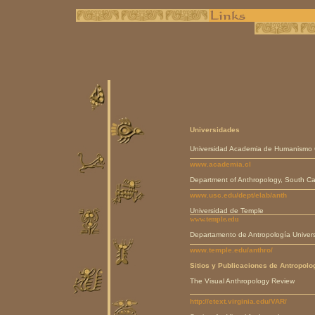
Universidades
Universidad Academia de Humanismo C
www.academia.cl
Department of Anthropology, South Cali
www.usc.edu/dept/elab/anth
Universidad de Temple
www.temple.edu
Departamento de Antropología Univer
www.temple.edu/anthro/
S
itios y Publicaciones de Antropolo
The Visual Anthropology Review
http://etext.virginia.edu/VAR/