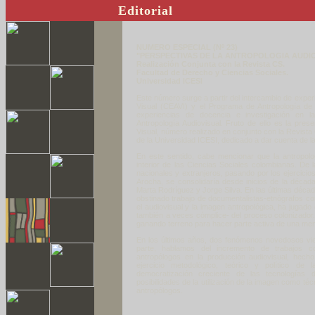
Editorial
NUMERO ESPECIAL (Nº 23)
"PERSPECTIVAS DE LA ANTROPOLOGIA AUDI
Realización Conjunta con la Revista CS.
Facultad de Derecho y Ciencias Sociales.
Universidad ICESI
Este número surge a partir del intercambio de exper
Visual (CEAVI) y el Programa de Antropología de
experiencias de docencia e investigación en 
Antropología Audiovisual. Fruto de ello es la pres
Visual, número realizado en conjunto con la Revista
de la Universidad ICESI, dedicado a dar cuenta de l
En este sentido, cabe mencionar que la antropolo
interior de las Ciencias Sociales colombianas. De
nacionales y extranjeros, pasando por los ejercici
Arocha, se consolidaría desde inicios de la déca
Marta Rodríguez y Jorge Silva. En las últimas décad
obstinado trabajo de documentalistas-etnógrafos 
el audiovisual y la imagen antropológica, ha jugado
también a veces cómplice- del proceso colonizador.
ganando terreno para hacer parte activa de una memo
En los últimos años, dos fenómenos novedosos vi
parte, hablamos del incremento de trabajos col
antropólogos en la producción audiovisual, hecho 
ejercicio metodológico, teórico y político de l
democratización creciente de las tecnologías
posibilidades de la utilización de la imagen como t
antropólogos.