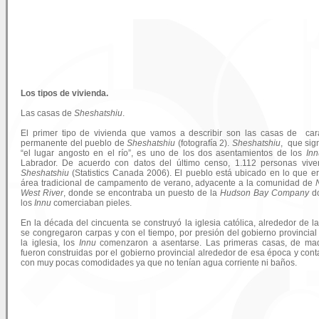
Los tipos de vivienda.
Las casas de
Sheshatshiu
.
El primer tipo de vivienda que vamos a describir son las casas de car
permanente del pueblo de
Sheshatshiu
(fotografía 2).
Sheshatshiu
, que sign
“el lugar angosto en el río”, es uno de los dos asentamientos de los
Inn
Labrador. De acuerdo con datos del último censo, 1.112 personas viv
Sheshatshiu
(Statistics Canada 2006). El pueblo está ubicado en lo que e
área tradicional de campamento de verano, adyacente a la comunidad de
West River
, donde se encontraba un puesto de la
Hudson Bay Company
d
los
Innu
comerciaban pieles.
En la década del cincuenta se construyó la iglesia católica, alrededor de l
se congregaron carpas y con el tiempo, por presión del gobierno provincial
la iglesia, los
Innu
comenzaron a asentarse. Las primeras casas, de mad
fueron construidas por el gobierno provincial alrededor de esa época y con
con muy pocas comodidades ya que no tenían agua corriente ni baños.