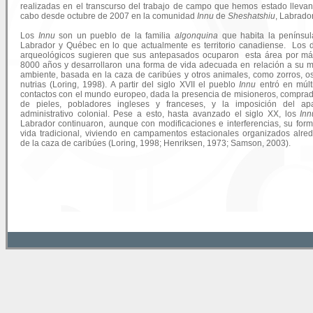
realizadas en el transcurso del trabajo de campo que hemos estado lleva
cabo desde octubre de 2007 en la comunidad
Innu
de
Sheshatshiu
, Labrador
Los
Innu
son un pueblo de la familia
algonquina
que habita la penínsu
Labrador y Québec en lo que actualmente es territorio canadiense. Los 
arqueológicos sugieren que sus antepasados ocuparon esta área por m
8000 años y desarrollaron una forma de vida adecuada en relación a su 
ambiente, basada en la caza de caribúes y otros animales, como zorros, o
nutrias (Loring, 1998). A partir del siglo XVII el pueblo
Innu
entró en múlt
contactos con el mundo europeo, dada la presencia de misioneros, compra
de pieles, pobladores ingleses y franceses, y la imposición del apa
administrativo colonial. Pese a esto, hasta avanzado el siglo XX, los
Inn
Labrador continuaron, aunque con modificaciones e interferencias, su for
vida tradicional, viviendo en campamentos estacionales organizados alre
de la caza de caribúes (Loring, 1998; Henriksen, 1973; Samson, 2003).