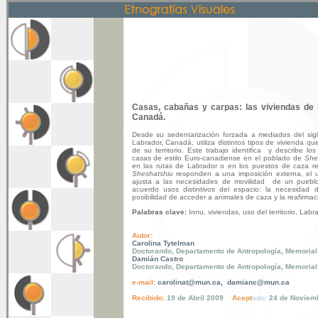
Casas, cabañas y carpas: las viviendas de
Canadá
.
Desde su sedentarización forzada a mediados del si
Labrador, Canadá, utiliza distintos tipos de vivienda q
de su territorio. Este trabajo identifica y describe lo
casas de estilo Euro-canadiense en el poblado de
She
en las rutas de Labrador o en los puestos de caza r
Sheshatshiu
responden a una imposición externa, el 
ajusta a las necesidades de movilidad de un puebl
acuerdo usos distintivos del espacio: la necesidad 
posibilidad de acceder a animales de caza y la reafirmac
Palabras clave:
Innu, viviendas, uso del territorio, Labr
Autor:
Carolina Tytelman
Doctorando, Departamento de Antropología, Memorial 
Damián Castro
Doctorando, Departamento de An
tropología, Memorial
e-mail:
carolinat@mun.ca
,
damianc@mun.ca
Reci
bido
:
19 de Abril 2009
Acept
ado
:
2
4
de
Noviem