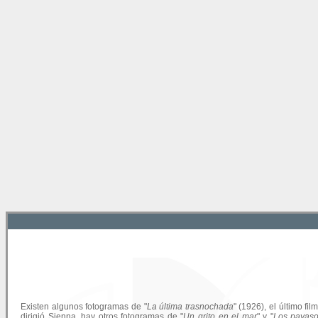
Existen algunos fotogramas de "
La última trasnochada
" (1926), el último fil
dirigió Sienna, hay otros fotogramas de "
Un grito en el mar
" y "
Los payaso