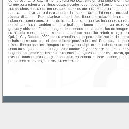
de representar el exterminio, la catástrofe total, sino en una dimensión mate
ya que para referir a los filmes desaparecidos, quemados o transformados en
tipo de utensilios, como peines, parece necesario hacerse de un lenguaje mi
para contabilizar las bajas o adquirir la manera de un informe a propósi
alguna dictadura. Pero plantear que el cine tiene una relación interna, 
solamente como anecdotario de lo perdido, sino que las imágenes constr
por el cine local, también en la actualidad, siguen dejando ver esos va
grietas y abismos. Es una imagen sin memoria de su condición de imagen
su historia como imagen, siempre pareciese necesitar referir a algo ext
Quizás Guy Debord (2002) en su aversión a la espectacularización de la im
estaría encantado con el cine chileno pensándolo así. Pero para su pesa
mismo tiempo que esa imagen se apoya en algo externo siempre se ins
como inicio (Corro
et al.
, 2008), como fundación y por sobre todo como porv
negando su condición histórica, su catástrofe. Quizás es por esta razón, q
existido tanto entusiasmo y desencanto en cuanto al cine chileno, porq
propio movimiento es, a su vez, su exterminio.