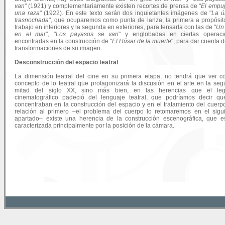
van
" (1921) y complementariamente existen recortes de prensa de "
El empu
una raza
" (1922). En este texto serán dos inquietantes imágenes de "
La ú
trasnochada
", que ocuparemos como punta de lanza, la primera a propósit
trabajo en interiores y la segunda en exteriores, para tensarla con las de "
Un 
en el mar
", "
Los payasos se van
" y englobadas en ciertas operaci
encontradas en la construcción de "
El Húsar de la muerte
", para dar cuenta d
transformaciones de su imagen.
Desconstrucción del espacio teatral
La dimensión teatral del cine en su primera etapa, no tendrá que ver c
concepto de lo teatral que protagonizará la discusión en el arte en la se
mitad del siglo XX, sino más bien, en las herencias que el leg
cinematográfico padeció del lenguaje teatral, que podríamos decir q
concentraban en la construcción del espacio y en el tratamiento del cuerp
relación al primero –el problema del cuerpo lo retomaremos en el sigu
apartado– existe una herencia de la construcción escenográfica, que e
caracterizada principalmente por la posición de la cámara.