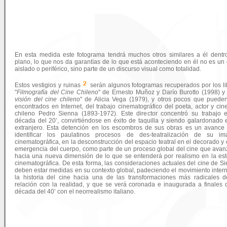
En esta medida este fotograma tendrá muchos otros similares a él dentr
plano, lo que nos da garantías de lo que está aconteciendo en él no es un
aislado o periférico, sino parte de un discurso visual como totalidad.
Estos vestigios y ruinas
serán algunos fotogramas recuperados por los li
"
Filmografía del Cine Chileno
" de Ernesto Muñoz y Darío Burotto (1998) y 
visión del cine chileno
" de Alicia Vega (1979), y otros pocos que puede
encontrados en Internet, del trabajo cinematográfico del poeta, actor y cin
chileno Pedro Sienna (1893-1972). Este director concentró su trabajo 
década del 20’, convirtiéndose en éxito de taquilla y siendo galardonado 
extranjero. Esta detención en los escombros de sus obras es un avance
identificar los paulatinos procesos de des-teatralización de su im
cinematográfica, en la desconstrucción del espacio teatral en el decorado y 
emergencia del cuerpo, como parte de un proceso global del cine que ava
hacia una nueva dimensión de lo que se entenderá por realismo en la est
cinematográfica. De esta forma, las consideraciones actuales del cine de S
deben estar medidas en su contexto global, padeciendo el movimiento inter
la historia del cine hacia una de las transformaciones más radicales 
relación con la realidad, y que se verá coronada e inaugurada a finales 
década del 40’ con el neorrealismo italiano.