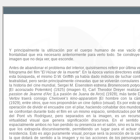
Y principalmente la utilización por el cuerpo humano de ese vacío d
frontalidad que era necesario anteriormente para verlo todo. Se construy
imagen que no deja ver, que esconde.
Antes de abandonar el problema del interior, quisiésemos referir por última ve
fotograma del film "
El Húsar de la muerte
". En la época varios directores est
esta búsqueda, el mismo D.W. Griffith ya había dado indicios de luchar cont
teatralidad, pero serán principalmente cineastas que se volverán consulares
la historia del cine mundial, Sergei M. Eisenstein estrena
Bronenosets poty
[El acorazado Potemkin] (1925) (imagen 6), Carl Theodor Dreyer realiza
passion de Jeanne d'Arc
[La pasión de Juana de Arco] (1928), más tarde 
Vertov traerá consigo
Chelovek’s kino-apparatom
[El hombre con la cám
(1929), entre otros, que nos propondrán un cine óptico (visual). Es por esto q
operación de dividir el encuadre con el pilar, haciendo cohabitar dos mundo
se confrontan durante todo el film en un mismo espacio, simbolizados por 
del Pont v/s Rodríguez, pero separados en la imagen, es un recurs
virtualidad visual que genera significación discursiva. En el sentid
espacialmente ambos no han perdido su presencia en el salón, sino es la i
que los extrapola discursivamente, permitiendo un lugar para el actuar 
resistencia. Esto es algo puramente visual, porque será la posición de la c
la que dotará de sentido a la imagen y no las acciones de los personajes