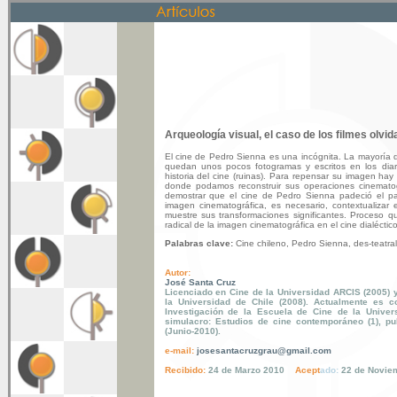
Arqueología visual, el caso de los filmes olvi
El cine de Pedro Sienna es una incógnita. La mayoría d
quedan unos pocos fotogramas y escritos en los diar
historia del cine (ruinas). Para repensar su imagen hay
donde podamos reconstruir sus operaciones cinematogr
demostrar que el cine de Pedro Sienna padeció el pau
imagen cinematográfica, es necesario, contextualizar
muestre sus transformaciones significantes. Proceso qu
radical de la imagen cinematográfica en el cine dialéctico
Palabras clave:
Cine chileno, Pedro Sienna, des-teatral
Autor:
José Santa Cruz
Licenciado en Cine de la Universidad ARCIS (2005) y 
la Universidad de Chile (2008). Actualmente es c
Investigación de la Escuela de Cine de la Univer
simulacro: Estudios de cine contemporáneo (1),
pu
(Junio-2010).
e-mail:
josesantacruzgrau@gmail.com
Reci
bido
:
24 de Marzo 2010
Acept
ado
:
2
2
de
Novie