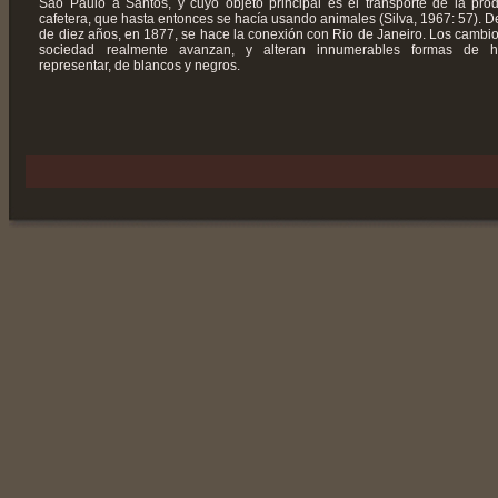
São Paulo a Santos, y cuyo objeto principal es el transporte de la pro
cafetera, que hasta entonces se hacía usando animales (Silva, 1967: 57). 
de diez años, en 1877, se hace la conexión con Rio de Janeiro. Los cambio
sociedad realmente avanzan, y alteran innumerables formas de h
representar, de blancos y negros.