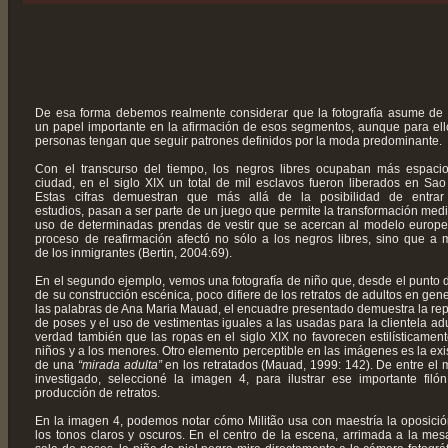
De esa forma debemos realmente considerar que la fotografía asume de
un papel importante en la afirmación de esos segmentos, aunque para ell
personas tengan que seguir patrones definidos por la moda predominante.
Con el transcurso del tiempo, los negros libres ocupaban más espaci
ciudad, en el siglo XIX un total de mil esclavos fueron liberados en Sao
Estas cifras demuestran que más allá de la posibilidad de entrar
estudios, pasan a ser parte de un juego que permite la transformación medi
uso de determinadas prendas de vestir que se acercan al modelo europe
proceso de reafirmación afectó no sólo a los negros libres, sino que a
de los inmigrantes (Bertin, 2004:69).
En el segundo ejemplo, vemos una fotografía de niño que, desde el punto d
de su construcción escénica, poco difiere de los retratos de adultos en gene
las palabras de Ana Maria Mauad, el encuadre presentado demuestra la rep
de poses y el uso de vestimentas iguales a las usadas para la clientela adu
verdad también que las ropas en el siglo XIX no favorecen estilísticament
niños y a los menores. Otro elemento perceptible en las imágenes es la exi
de una
“mirada adulta”
en los retratados (Mauad, 1999: 142). De entre el m
investigado, seleccioné la imagen 4, para ilustrar ese importante filó
producción de retratos.
En la imagen 4, podemos notar cómo Militão usa con maestría la oposició
los tonos claros y oscuros. En el centro de la escena, arrimada a la mes