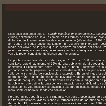
Esos pasillos ejercen una
“(...) función simbólica en la organización espacia
ciudad, delimitando no sólo un cambio en las formas de ocupación prop
dicha, sino incluso en las reglas de comportamiento (Wissembach, 1998: 1
ahí donde la ciudad encuentra también un espacio de interacción soci
medio del vaivén de la gente que se desplaza en sentido del centro. Po
pasan troperos, acarreadores, lavanderas y esclavos, los que en su mayor
van a la región central, donde ejercen sus menesteres.
La población esclava de la ciudad es, en 1872, de 3.500 individuos,
constituye aproximadamente el 15% de una población de alrededor de
habitantes. El contingente negro – cautivo o liberto – residente en la 
proporcionalmente pequeño, tiene su visibilidad multiplicada por contar
calle como su ámbito de convivencia y expresión. Es en ella que la po
negra se reúne, aglomerándose en las plazuelas y fuentes, donde se reali
ruedos de batuques. Tales concentraciones despiertan la indignación de p
la población que define la casa como su espacio de sociabilidad. La po
blanca, con su vida reclusa y su privacidad asegurada, echa su mirada críti
moral sobre el modo de ser de esa población.
Pero los límites geográficos de la ciudad se van poco a poco alterando a c
las transformaciones vividas, siendo el ferrocarril uno de los principales f
de cambio. El primero en servir a la provincia es inaugurado en 1867, 