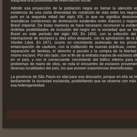
fotografía una posibilidad de reafirmación social.
Admitir esa proyección de la población negra es llamar la atención s
existencia de una cierta diversidad de condición de vida entre los negro
país en la segunda mitad del siglo XIX, lo que no significa descono
dramáticas condiciones de dominación existentes entre blancos y negro
Brasil imperial. De todas maneras se hace necesario reconocer la existe
distintas posibilidades de inclusión del negro en la sociedad que se f
Brasil en este período del siglo XIX. En 1850, con la extinción del 
internacional de esclavos y, diez años después, con la aprobación de la 
Vientre Libre. En 1871, ocurre un crecimiento acelerado de los proc
emancipación de cautivos, con la institución de nuevas prácticas, como:
separación de familias, el derecho a peculio y la compra de la libertad
mismo esclavo. Por otro lado, con el fin de la entrada masiva de esclavos af
en el país, y con el consecuente crecimiento del tráfico interno para r
problemas de mano de obra, se nota el encuentro de esclavos provenie
diversas localidades del país, los que poseen experiencias diversificadas.
La provincia de São Paulo es vital para esa discusión, porque en ella se i
tardíamente la sociedad esclavista, posibilitando que se observe con más 
esa heterogeneidad.