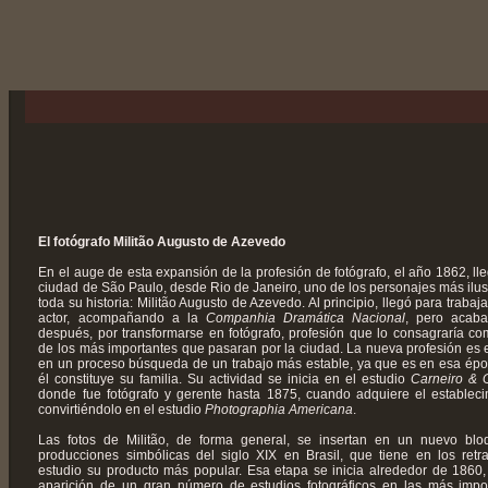
El fotógrafo Militão Augusto de Azevedo
En el auge de esta expansión de la profesión de fotógrafo, el año 1862, lle
ciudad de São Paulo, desde Rio de Janeiro, uno de los personajes más ilus
toda su historia: Militão Augusto de Azevedo. Al principio, llegó para trabaj
actor, acompañando a la
Companhia Dramática Nacional
, pero acaba
después, por transformarse en fotógrafo, profesión que lo consagraría c
de los más importantes que pasaran por la ciudad. La nueva profesión es 
en un proceso búsqueda de un trabajo más estable, ya que es en esa ép
él constituye su familia. Su actividad se inicia en el estudio
Carneiro & 
donde fue fotógrafo y gerente hasta 1875, cuando adquiere el estableci
convirtiéndolo en el estudio
Photographia Americana
.
Las fotos de Militão, de forma general, se insertan en un nuevo bl
producciones simbólicas del siglo XIX en Brasil, que tiene en los retr
estudio su producto más popular. Esa etapa se inicia alrededor de 1860,
aparición de un gran número de estudios fotográficos en las más impo