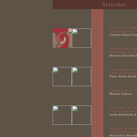
Artículos
Un pasado en blan
Chile dictatorial.
Carmen Gloria Go
La población neg
producidas por el
Marcelo Eduardo L
Las imágenes del 
poder de designaci
Peter Anton Zoettl
Audiovisuales y a
Manuel Salinas
Fotografiar la C
colaborativa con 
Ivana Bartolozzi 
Imaginar lo corpo
cubano revolucion
Henry Eric Herná