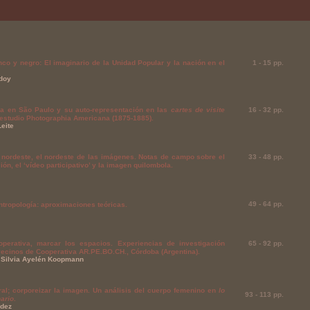
co y negro: El imaginario de la Unidad Popular y la nación en el
1
-
15
pp.
doy
ra en São Paulo y su auto-representación en las
cartes de visite
16
-
32
pp.
 estudio Photographia Americana (1875-1885).
eite
nordeste, el nordeste de las imágenes. Notas de campo sobre el
33
-
48
pp.
ón, el ‘vídeo participativo’ y la imagen quilombola.
49
-
64
pp.
ntropología: aproximaciones teóricas.
ooperativa, marcar los espacios. Experiencias de investigación
65
-
92
pp.
vecinos de Cooperativa AR.PE.BO.CH., Córdoba (Argentina).
& Silvia Ayelén Koopmann
ral; corporeizar la imagen. Un análisis del cuerpo femenino en
lo
93
-
113
pp.
ario
.
ndez