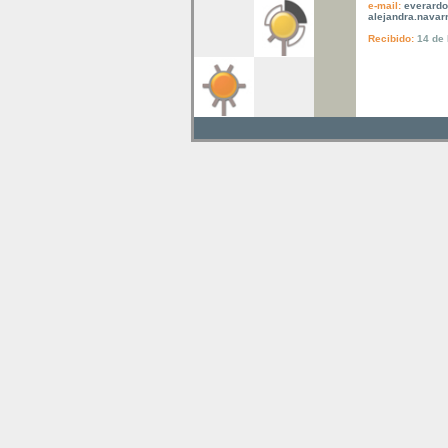
e-mail:
everard
alejandra.nava
Reci
bido
:
14 de