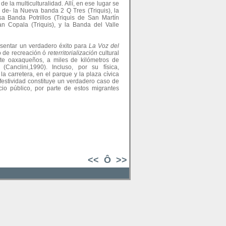
de la multiculturalidad. Allí, en ese lugar se
de- la Nueva banda 2 Q Tres (Triquis), la
a Banda Potrillos (Triquis de San Martín
n Copala (Triquis), y la Banda del Valle
esentar un verdadero éxito para
La Voz del
lo de recreación ó
reterritorialización
cultural
te oaxaqueños, a miles de kilómetros de
Canclini,1990). Incluso, por su física,
la carretera, en el parque y la plaza cívica
 festividad constituye un verdadero caso de
cio público, por parte de estos migrantes
<<
Ô
>>