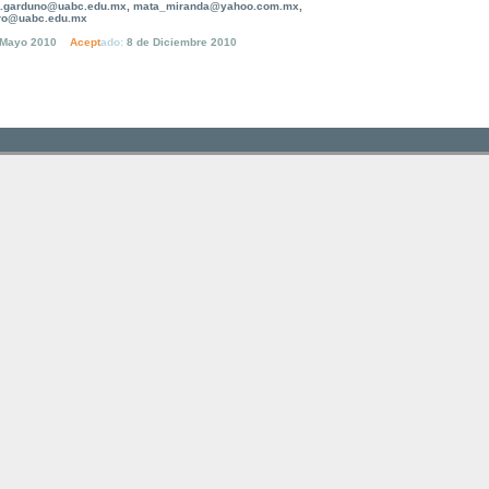
o.garduno@uabc.edu.mx
,
mata_miranda@yahoo.com.mx
,
rro@uabc.edu.mx
 Mayo 2010
Acept
ado
:
8
de
Diciembre
2010