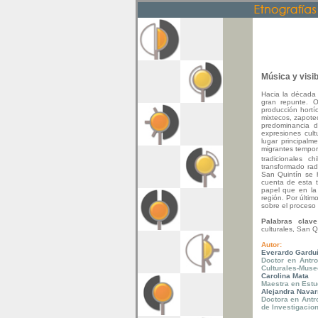
Música y visib
Hacia la década
gran repunte. O
producción hortí
mixtecos, zapotec
predominancia de
expresiones cult
lugar principal
migrantes tempor
tradicionales ch
transformado rad
San Quintín se h
cuenta de esta 
papel que en la 
región. Por últim
sobre el proceso 
Palabras clav
culturales, San Q
Autor:
Everardo Gardu
Doctor en Antro
Culturales-Muse
Carolina Mata
Maestra en Estu
Alejandra Navar
Doctora en Antr
de Investigacio