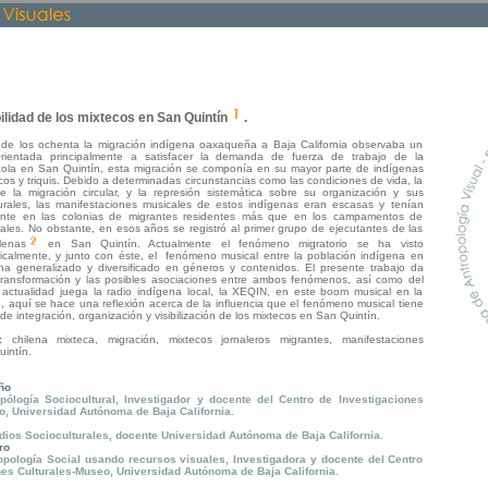
ilidad de los mixtecos en San Quintín
.
 de los ochenta la migración indígena oaxaqueña a Baja California observaba un
rientada principalmente a satisfacer la demanda de fuerza de trabajo de la
cola en San Quintín, esta migración se componía en su mayor parte de indígenas
os y triquis. Debido a determinadas circunstancias como las condiciones de vida, la
 la migración circular, y la represión sistemática sobre su organización y sus
urales, las manifestaciones musicales de estos indígenas eran escasas y tenían
mente en las colonias de migrantes residentes más que en los campamentos de
ales. No obstante, en esos años se registró al primer grupo de ejecutantes de las
ilenas
en San Quintín. Actualmente el fenómeno migratorio se ha visto
icalmente, y junto con éste, el fenómeno musical entre la población indígena en
a generalizado y diversificado en géneros y contenidos. El presente trabajo da
transformación y las posibles asociaciones entre ambos fenómenos, así como del
actualidad juega la radio indígena local, la XEQIN, en este boom musical en la
o, aquí se hace una reflexión acerca de la influencia que el fenómeno musical tiene
de integración, organización y visibilización de los mixtecos en San Quintín.
e:
chilena mixteca, migración, mixtecos jornaleros migrantes, manifestaciones
uintín.
ño
pólogía Sociocultural, Investigador y docente del Centro de Investigaciones
o, Universidad Autónoma de Baja California.
dios Socioculturales, docente Universidad Autónoma de Baja California.
ro
opología Social usando recursos visuales, Investigadora y docente del Centro
nes Culturales-Museo, Universidad Autónoma de Baja California.