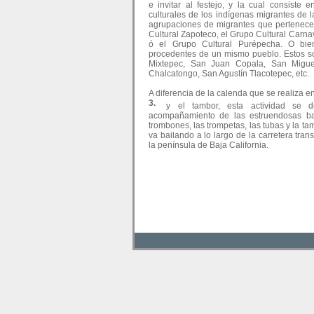
e invitar al festejo, y la cual consiste 
culturales de los indígenas migrantes de l
agrupaciones de migrantes que pertenece
Cultural Zapoteco, el Grupo Cultural Carna
ó el Grupo Cultural Purépecha. O bie
procedentes de un mismo pueblo. Estos so
Mixtepec, San Juan Copala, San Miguel
Chalcatongo, San Agustín Tlacotepec, etc.
A diferencia de la calenda que se realiza
y el tambor, esta actividad se d
acompañamiento de las estruendosas ban
trombones, las trompetas, las tubas y la ta
va bailando a lo largo de la carretera tran
la península de Baja California.