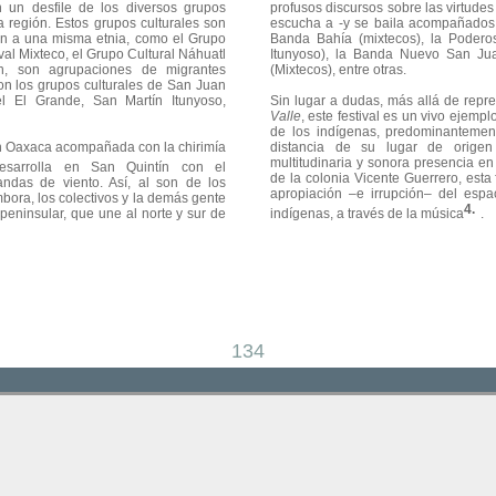
en un desfile de los diversos grupos
profusos discursos sobre las virtudes 
a región. Estos grupos culturales son
escucha a -y se baila acompañados 
n a una misma etnia, como el Grupo
Banda Bahía (mixtecos), la Poderos
val Mixteco, el Grupo Cultural Náhuatl
Itunyoso), la Banda Nuevo San Jua
n, son agrupaciones de migrantes
(Mixtecos), entre otras.
n los grupos culturales de San Juan
 El Grande, San Martín Itunyoso,
Sin lugar a dudas, más allá de repr
Valle
, este festival es un vivo ejemp
de los indígenas, predominantemen
 en Oaxaca acompañada con la chirimía
distancia de su lugar de origen (
multitudinaria y sonora presencia en 
esarrolla en San Quintín con el
de la colonia Vicente Guerrero, esta
das de viento. Así, al son de los
apropiación –e irrupción– del espa
mbora, los colectivos y la demás gente
speninsular, que une al norte y sur de
indígenas, a través de la música
.
134