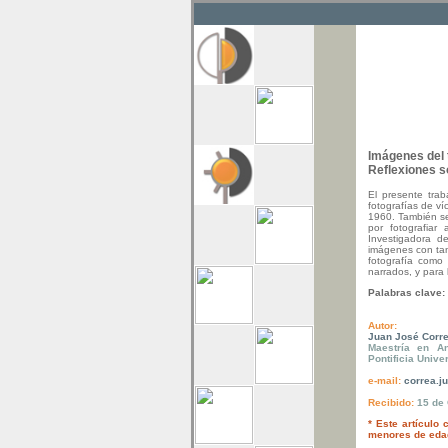
Imágenes del 
Reflexiones s
El presente trab
fotografías de ví
1960. También se 
por fotografiar
Investigadora de
imágenes con tan 
fotografía como 
narrados, y para 
Palabras clave:
Autor:
Juan José Corr
Maestría en An
Pontificia Unive
e-mail:
correa.j
Reci
bido
:
15 de
* Este artículo
menores de eda