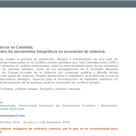
terror en Colombia:
obre los documentos fotográficos en escenarios de violencia.
ajo analiza el proceso de producción, difusión e interpretación de una serie de
ctimas masacradas en el conflicto armado partidista que vivió Colombia entre 1948 y
presenta un análisis interpretativo sobre la intencionalidad tanto de los victimarios
 a su otredad ultimada, como de los investigadores de la Comisión Nacional
 las Causas Actuales de la Violencia por conservar, publicar y difundir dichas
alto grado de violencia. Finaliza destacando la viabilidad y la pertinencia al usar la
documento fidedigno, especial para la reconstrucción de episodios históricos no
la preservación de la memoria social en escenarios de conflicto armado.
Colombia, conflicto armado, fotografía, víctimas, memoria.
ea
tropología, Universidad Academia de Humanismo Cristiano / Historiador,
rsidad Javeriana.
uanjo@gmail.com
 Octubre 2010
Acept
ado
:
3
de
Diciembre
2010
 contiene imágenes de violencia expresa, por lo que no es recomendado para
d.