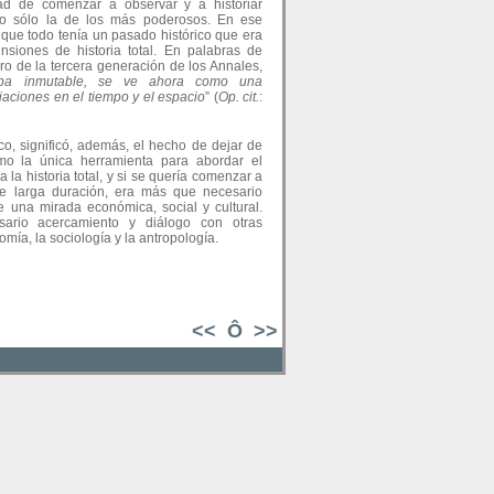
ad de comenzar a observar y a historiar
no sólo la de los más poderosos. En ese
 que todo tenía un pasado histórico que era
ensiones de historia total. En palabras de
o de la tercera generación de los Annales,
aba inmutable, se ve ahora como una
riaciones en el tiempo y el espacio
” (
Op. cit.
:
ico, significó, además, el hecho de dejar de
como la única herramienta para abordar el
la historia total, y si se quería comenzar a
 de larga duración, era más que necesario
e una mirada económica, social y cultural.
sario acercamiento y diálogo con otras
omía, la sociología y la antropología.
<<
Ô
>>