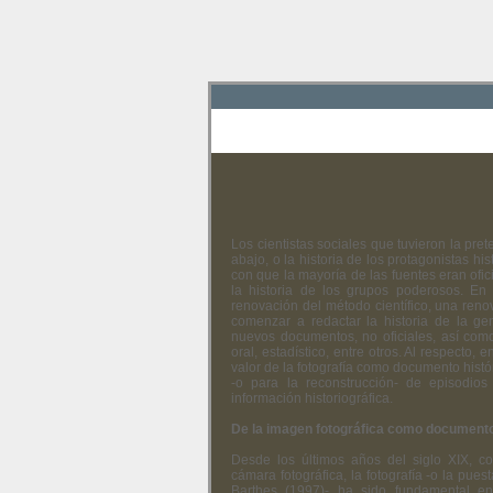
Los cientistas sociales que tuvieron la pret
abajo, o la historia de los protagonistas h
con que la mayoría de las fuentes eran ofic
la historia de los grupos poderosos. En
renovación del método científico, una reno
comenzar a redactar la historia de la gen
nuevos documentos, no oficiales, así como
oral, estadístico, entre otros. Al respecto, e
valor de la fotografía como documento histó
-o para la reconstrucción- de episodio
información historiográfica.
De la imagen fotográfica como documento
Desde los últimos años del siglo XIX, co
cámara fotográfica, la fotografía -o la pu
Barthes (1997)- ha sido fundamental en 