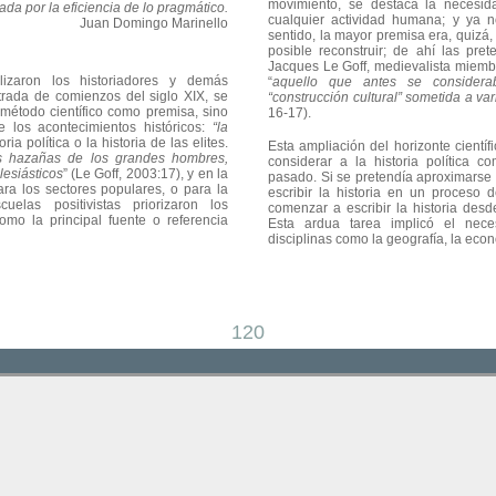
movimiento, se destaca la necesid
ada por la eficiencia de lo pragmático.
cualquier actividad humana; y ya 
Juan Domingo Marinello
sentido, la mayor premisa era, quizá,
posible reconstruir; de ahí las pret
Jacques Le Goff, medievalista miembr
ilizaron los historiadores y demás
“
aquello que antes se consider
ustrada de comienzos del siglo XIX, se
“construcción cultural” sometida a va
 método científico como premisa, sino
16-17).
de los acontecimientos históricos:
“la
oria política o la historia de las elites.
Esta ampliación del horizonte científ
s hazañas de los grandes hombres,
considerar a la historia política 
lesiásticos
” (Le Goff, 2003:17), y en la
pasado. Si se pretendía aproximarse a 
ra los sectores populares, o para la
escribir la historia en un proceso
uelas positivistas priorizaron los
comenzar a escribir la historia desd
omo la principal fuente o referencia
Esta ardua tarea implicó el nece
disciplinas como la geografía, la econ
120