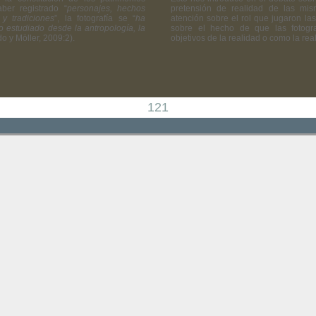
aber registrado “
personajes, hechos
pretensión de realidad de las mis
 y tradiciones
”, la fotografía se “
ha
atención sobre el rol que jugaron las
o estudiado desde la antropología, la
sobre el hecho de que las fotogra
do y Möller, 2009:2).
objetivos de la realidad o como la rea
121