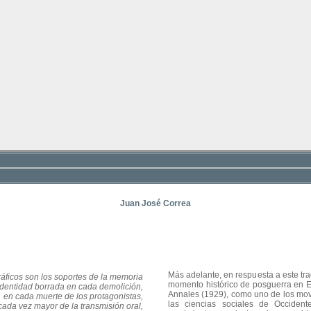
Juan José Correa
Más adelante, en respuesta a este tr
áficos son los soportes de la memoria
momento histórico de posguerra en E
identidad borrada en cada demolición,
Annales (1929), como uno de los movi
en cada muerte de los protagonistas,
las ciencias sociales de Occident
cada vez mayor de la transmisión oral,