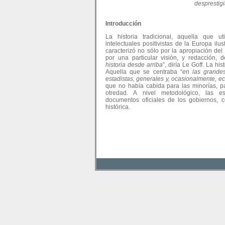
desprestigi
Introducción
La historia tradicional, aquella que ut
intelectuales positivistas de la Europa il
caracterizó no sólo por la apropiación del
por una particular visión, y redacción, 
historia desde arriba
”, diría Le Goff. La hist
Aquella que se centraba “
en las grande
estadistas, generales y, ocasionalmente, ec
que no había cabida para las minorías, pa
otredad. A nivel metodológico, las esc
documentos oficiales de los gobiernos, c
histórica.