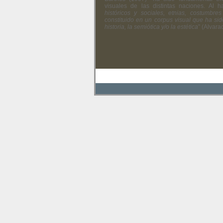
visuales de las distintas naciones. Al h
históricos y sociales, etnias, costumbres
constituido en un corpus visual que ha sid
historia, la semiótica y/o la estética
” (Alvara