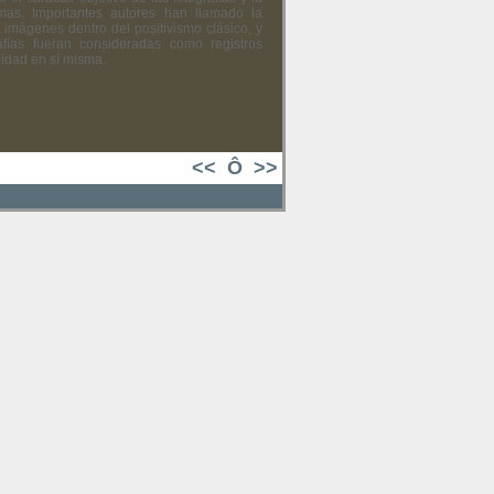
mas. Importantes autores han llamado la
 imágenes dentro del positivismo clásico, y
fías fueran consideradas como registros
lidad en sí misma.
<<
Ô
>>