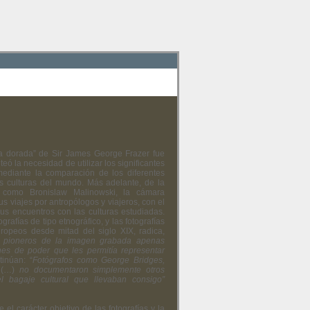
a dorada” de Sir James George Frazer fue
eó la necesidad de utilizar los significantes
 mediante la comparación de los diferentes
tas culturas del mundo. Más adelante, de la
como Bronislaw Malinowski, la cámara
s viajes por antropólogos y viajeros, con el
sus encuentros con las culturas estudiadas.
grafías de tipo etnográfico, y las fotografías
ropeos desde mitad del siglo XIX, radica,
s pioneros de la imagen grabada apenas
nes de poder que les permitía representar
tinúan: “
Fotógrafos como George Bridges,
p
(…)
no documentaron simplemente otros
el bagaje cultural que llevaban consigo”
el carácter objetivo de las fotografías y la