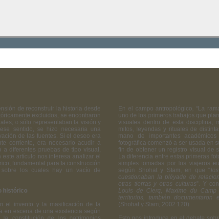
ensión de reconstruir la historia desde
En el campo antropológico, “La ram
istóricamente excluidos, se encontraron
uno de los primeros trabajos que plant
iales, o sólo representaban la visión y
visuales dentro de esta disciplina,
 ese sentido, se hizo necesaria una
mitos, leyendas y rituales de distin
vación de las fuentes. Si el deseo era
mano de importantes académicos 
te corriente, era necesario acudir a
fotográfica comenzó a ser usada en su
 a diferentes pruebas de tipo visual,
fin de obtener un registro visual de 
n este artículo nos interesa analizar el
La diferencia entre estas primeras foto
rico, fundamental para la construcción
simples tomadas por los viajeros eu
s sobre los cuales hay un vacío de
según Shohat y Stam, en que “
lo
cuestionaban la pléyade de relacio
otras tierras y otras culturas
”. Y con
 histórico
Louis de Clerq, Maxime du Cam
territorios, también documentaron 
n el invento y la masificación de la
(Shohat y Stam, 2002:120).
esta en escena de una existencia según
la constitución de los patrimonios
Esto nos introduce en el debate sobre 