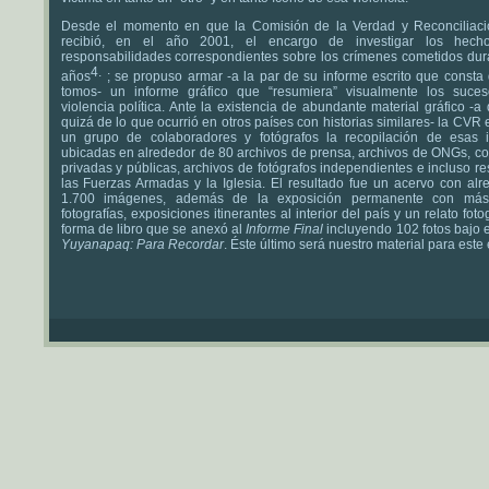
Desde el momento en que la Comisión de la Verdad y Reconciliac
recibió, en el año 2001, el encargo de investigar los hech
responsabilidades correspondientes sobre los crímenes cometidos dur
años
; se propuso armar -a la par de su informe escrito que consta
tomos- un informe gráfico que “resumiera” visualmente los suce
violencia política. Ante la existencia de abundante material gráfico -a 
quizá de lo que ocurrió en otros países con historias similares- la CVR
un grupo de colaboradores y fotógrafos la recopilación de esas
ubicadas en alrededor de 80 archivos de prensa, archivos de ONGs, co
privadas y públicas, archivos de fotógrafos independientes e incluso r
las Fuerzas Armadas y la Iglesia. El resultado fue un acervo con alr
1.700 imágenes, además de la exposición permanente con má
fotografías, exposiciones itinerantes al interior del país y un relato foto
forma de libro que se anexó al
Informe Final
incluyendo 102 fotos bajo el
Yuyanapaq: Para Recordar
. Éste último será nuestro material para este