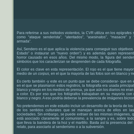
Para referirse a sus métodos violentos, la CVR utiliza en los epígrafes
como “ataque senderista”, “atentados”, “asesinatos”, “masacre” y “
armada”.
Así, Sendero es el que aplica la violencia para conseguir sus objetivos 
Estado” o instaurar un “nuevo orden”) y es además quien represent
horror causado en esos años. Del mismo modo, la figura del senderi
símbolos que los caracterizan se desprenden de cada fotografía.
El color es clave en esta representación. El rojo es el que tiene mayo
medio de un
corpus,
en el que la mayoría de las fotos son en blanco y n
Es cierto también -y este es un punto que se debe considerar- que en 
en el que se plasmaron estos registros, la fotografía era usada princip
blanco y negro en los medios de prensa, ya que aún los diarios no era
a color. Es por eso que los fotógrafos trabajaban en su mayoría con 
blanco y negro. A eso podría deberse la prevalencia de imágenes bicrom
No pretendemos en este estudio incluir un desarrollo de la teoría de los 
de los sentidos culturales que se manejan acerca de ellos en las 
sociedades. Sin embargo, se puede extraer de las mismas imágenes, qu
está asociado claramente al comunismo, a la sangre y es, sobre todo,
que lleva la bandera de la hoz y el martillo. Basta así la presencia del 
relato, para asociarlo al senderismo o a la subversión.