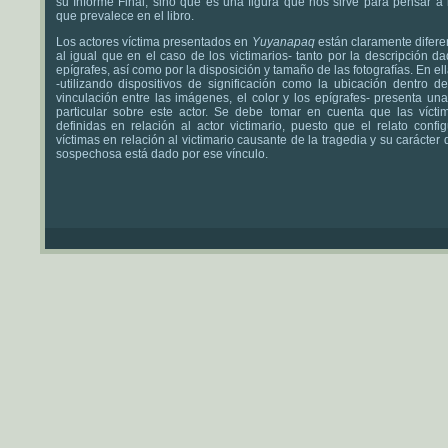
su Informe Final, sino que es una figura que nos sirve para pensar a 
que prevalece en el libro.
Los actores víctima presentados en
Yuyanapaq
están claramente difere
al igual que en el caso de los victimarios- tanto por la descripción d
epígrafes, así como por la disposición y tamaño de las fotografías. En el
-utilizando dispositivos de significación como la ubicación dentro del
vinculación entre las imágenes, el color y los epígrafes- presenta una
particular sobre este actor. Se debe tomar en cuenta que las vícti
definidas en relación al actor victimario, puesto que el relato confi
víctimas en relación al victimario causante de la tragedia y su carácter 
sospechosa está dado por ese vínculo.