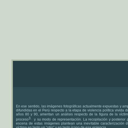
En ese sentido, las imágenes fotográficas actualmente expuestas y am
difundidas en el Perú respecto a la etapa de violencia política vivida d
años 80 y 90, ameritan un análisis respecto de la figura de la vícti
proceso
y su modo de representación. La recopilación y posterior 
escena de estas imágenes plantean una inevitable caracterización de
víctima en tanto un “otro” y en tanto ícono de esa violencia.