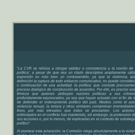
“
La CVR se rehúsa a otorgar validez o consistencia a la noción de ‘
política’, a pesar de que sea un rótulo descriptivo ampliamente util
expresión es más bien un contrasentido, ya que la violencia, q
definición la ruptura de todo esfuerzo comunicativo, no puede consider
o continuación de una actividad -la política- que consiste precisame
proceso dialógico de construcción de acuerdos. Por ello, es preciso so
firmeza que quienes atribuyen razones políticas a sus crímen
profundamente equivocados, ya sea que hayan actuado con el fin de su
de defender el ordenamiento político del país. Medios como el ases
violencia sexual, la tortura y otros similares contaminan irremediabl
fines, por más elevados que éstos se proclamen. Los actores 
enfrentados en el conflicto han mantenido, sin embargo, la pretensión de 
sus acciones o, por lo menos, de explicarlas en el contexto de estrategi
político
”.
Al plantear esta aclaración, la Comisión niega absolutamente a la viol