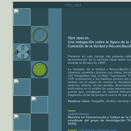
Ojos opacos.
Una indagación sobre la figura de la v
Comisión de la Verdad y Reconciliació
Presento en este trabajo mis primeras refl
reconstrucción de la memoria visual sobre los 
durante la década de 1980.
La Comisión de la Verdad y Reconciliación 
crímenes cometidos durante esa etapa, deci
102 fotografías bajo el título
Yuyanapaq: Pa
CVR re-presentar a los distintos actores del c
víctima con el objeto de mostrar la desolació
violencia. Intento, en ese sentido, desentrañar
profundizar en el análisis de estas representa
puesto que constituyen un material relevant
imaginario social del peruano acerca de ese p
Palabras clave:
fotografía, víctima, memoria, P
Autor:
Lizbeth Arenas
Maestría en Comunicación y Cultura de la 
estudiante del grupo de investigación “
S445).
e-mail:
lizbetharefer@hotmail.com