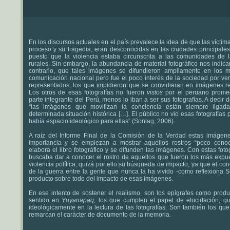
En los discursos actuales en el país prevalece la idea de que las víctim
proceso y su tragedia, eran desconocidas en las ciudades principales
puesto que la violencia estaba circunscrita a las comunidades de 
rurales. Sin embargo, la abundancia de material fotográfico nos indicar
contrario, que tales imágenes se difundieron ampliamente en los 
comunicación nacional pero fue el poco interés de la sociedad por ver
representados, los que impidieron que se convirtieran en imágenes re
Los otros de esas fotografías no fueron
vistos
por el peruano prome
parte integrante del Perú, menos lo iban a ser sus fotografías. A decir 
“las imágenes que movilizan la conciencia están siempre liga
determinada situación histórica […]. El público no vio esas fotografías
había espacio ideológico para ellas” (Sontag, 2006).
A raíz del Informe Final de la Comisión de la Verdad estas imágen
importancia y se empiezan a mostrar aquellos rostros “poco conoc
elabora el libro fotográfico y se difunden las imágenes. Con estas foto
buscaba dar a conocer el rostro de aquellos que fueron los más expue
violencia política, quizá por ello su búsqueda de impacto, ya que el co
de la guerra entre la gente que nunca la ha vivido -como reflexiona 
producto sobre todo del impacto de esas imágenes.
En ese intento de sostener el realismo, son los epígrafes como produ
sentido en
Yuyanapaq,
los que cumplen el papel de elucidación, g
ideológicamente en la lectura de las fotografías. Son también los qu
remarcan el carácter de documento de la memoria.