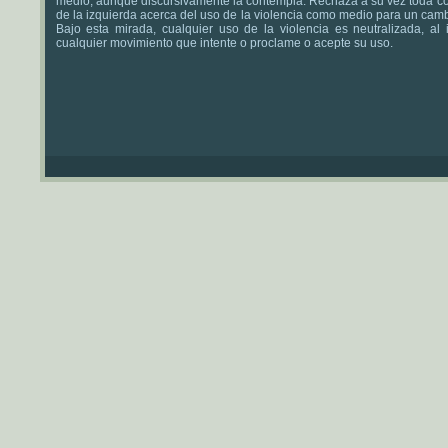
medio, aunque discursivamente la contempla. Rechaza a su vez toda c
de la izquierda acerca del uso de la violencia como medio para un camb
Bajo esta mirada, cualquier uso de la violencia es neutralizada, al 
cualquier movimiento que intente o proclame o acepte su uso.