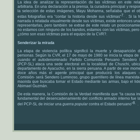
La idea de analizar la representación de las víctimas en este rel
arbitraria. En una declaración a la prensa, la curadora principal y resp
la selección de estas imágenes, Mayu Mohanna, señalaba que el ob
estas fotografías era “contar la historia desde sus víctimas”
. Si la 
narrada o relatada visualmente desde sus víctimas, existe entonces un
representarlas, pero también se extrae de este relato un posicionamie
no estamos con ninguno de los bandos, estamos con las víctimas, pero
¿cómo son esas víctimas para el equipo de la CVR?.
Senderizar la mirada
La etapa de violencia política significó la muerte y desaparición 
personas. Según la CVR, el 17 de mayo de 1980 se inicia la etapa de 
cuando el autodenominado Partido Comunista Peruano Sendero 
(PCP-SL) ataca una sede electoral en la localidad de Chuschi, ubic
departamento de Ayacucho, en la sierra peruana. A partir de ese mome
doce años más el agente principal que producirá los ataques 
Comisión- será Sendero Luminoso, grupo guerrillero de línea marxista-
maoista que buscaba tomar el Estado mediante las armas, bajo el lid
Abimael Guzmán.
De esta manera, la Comisión de la Verdad manifiesta que “la causa in
fundamental del desencadenamiento del conflicto armado interno fue l
del PCP-SL de iniciar una
guerra popular
contra el Estado peruano”
.