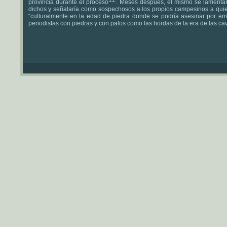
provincia durante el proceso
. Meses después, él mismo se lamentar
dichos y señalaría como sospechosos a los propios campesinos a quie
“culturalmente en la edad de piedra donde se podría asesinar por err
periodistas con piedras y con palos como las hordas de la era de las ca