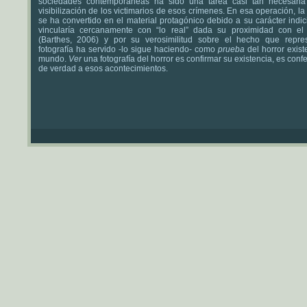
sociedades contemporáneas ha sido una tarea casi tan necesari
visibilización de los victimarios de esos crímenes. En esa operación, la 
se ha convertido en el material protagónico debido a su carácter indic
vincularía cercanamente con “lo real” dada su proximidad con el 
(Barthes, 2006) y por su verosimilitud sobre el hecho que repre
fotografía ha servido -lo sigue haciendo- como
prueba
del horror exist
mundo.
Ver
una fotografía del horror es confirmar su existencia, es confer
de verdad a esos acontecimientos.