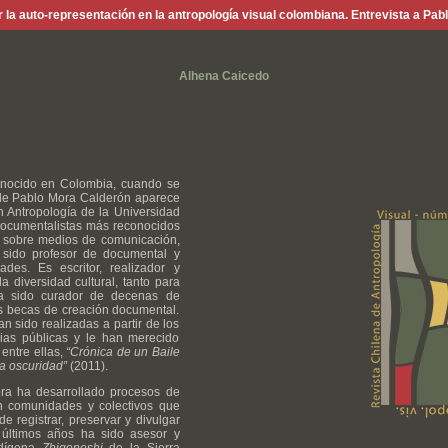
 la auto-representación en la antropología visual colombiana. Entrevista a Pab
Alhena Caicedo
nocido en Colombia, cuando se
 de Pablo Mora Calderón aparece
n Antropología de la Universidad
documentalistas más reconocidos
o sobre medios de comunicación,
a sido profesor de documental y
ades. Es escritor, realizador y
a diversidad cultural, tanto para
ha sido curador de decenas de
as becas de creación documental.
 sido realizadas a partir de los
ias públicas y le han merecido
 entre ellas,
“Crónica de un Baile
ra oscuridad”
(2011).
ora ha desarrollado procesos de
on comunidades y colectivos que
 registrar, preservar y divulgar
s últimos años ha sido asesor y