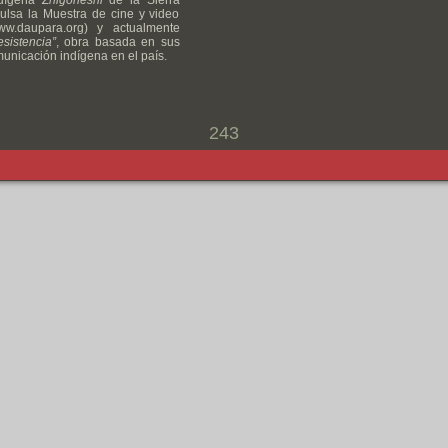
ndígena
Zhigoneshi
de la Sierra
lsa la Muestra de cine y video
.daupara.org) y actualmente
esistencia”
, obra basada en sus
unicación indígena en el país.
243