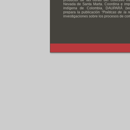
productor de las obras del colectivo i
Nevada de Santa Marta. Coordina e impu
indígena de Colombia, DAUPARÁ (www
prepara la publicación
“Poéticas de la r
investigaciones sobre los procesos de com