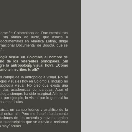
poración Colombiana de Documentalistas
ón sin ánimo de lucro, que asocia a
 documentales en América Latina, dirige
ernacional Documental de Bogotá, que se
14.
ogía visual en Colombia el nombre de
 de los referentes principales. Sin
re la antropología visual hoy?, ¿Cómo
mo te inscribes tú allí?
el campo de la antropología visual. No sé
ogos visuales hoy en Colombia. Incluso no
opología visual. No creo que exista una
endas académicas compartidas. Aquí el
ología siempre ha sido marginal. Al interior
, por ejemplo, lo visual por lo general ha
asan películas.
stía un campo teórico y analítico de la
cil entrar allí. Pero me frustré rápidamente
cusiones de los ochenta y noventa tenían
na subdisciplina que se atrevía a reclamar
on mayúsculas.