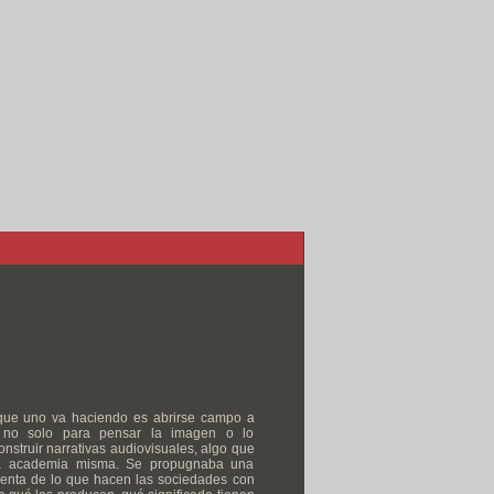
que uno va haciendo es abrirse campo a
 no solo para pensar la imagen o lo
onstruir narrativas audiovisuales, algo que
la academia misma. Se propugnaba una
uenta de lo que hacen las sociedades con