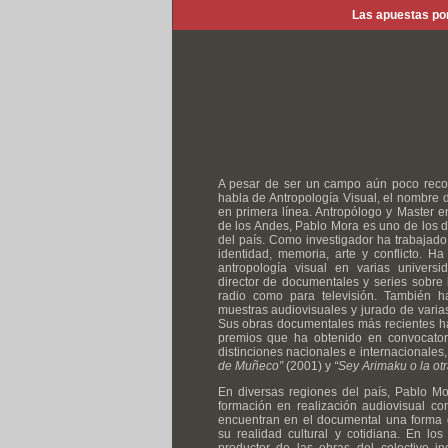
Las apuestas por
A pesar de ser un campo aún poco reco
habla de Antropología Visual, el nombre
en primera línea. Antropólogo y Master e
de los Andes, Pablo Mora es uno de los 
del país. Como investigador ha trabajad
identidad, memoria, arte y conflicto. H
antropología visual en varias universid
director de documentales y series sobre l
radio como para televisión. También 
muestras audiovisuales y jurado de vari
Sus obras documentales más recientes han
premios que ha obtenido en convocator
distinciones nacionales e internacionales,
de Muñeco”
(2001) y
“Sey Arimaku o la ot
En diversas regiones del país, Pablo M
formación en realización audiovisual c
encuentran en el documental una forma de
su realidad cultural y cotidiana. En lo