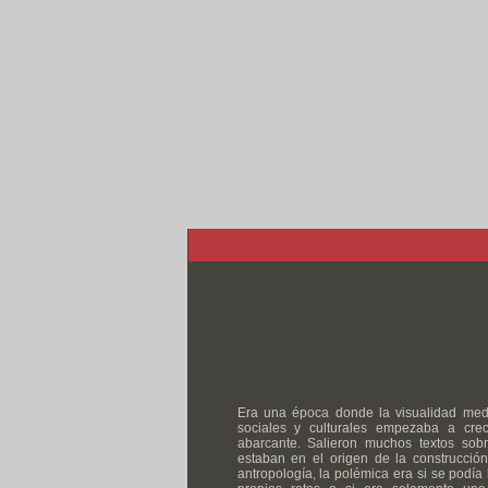
Era una época donde la visualidad medi
sociales y culturales empezaba a c
abarcante. Salieron muchos textos sob
estaban en el origen de la construcció
antropología, la polémica era si se podía