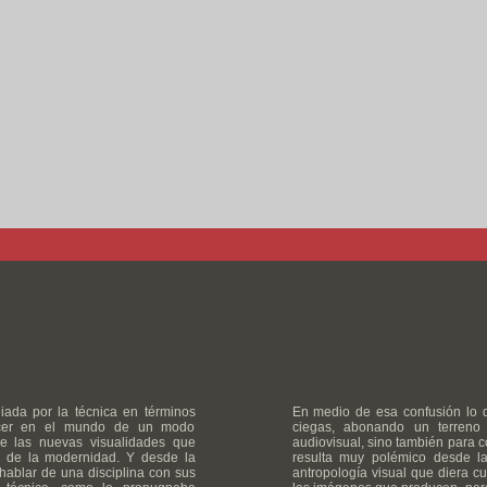
ada por la técnica en términos
En medio de esa confusión lo 
recer en el mundo de un modo
ciegas, abonando un terreno
re las nuevas visualidades que
audiovisual, sino también para c
n de la modernidad. Y desde la
resulta muy polémico desde 
 hablar de una disciplina con sus
antropología visual que diera c