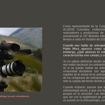
Como representante de la Cor
ALADOS Colombia, instituci
realizadores y productores de
actualmente la 16º Muestra Int
llevara a cabo en Octubre de 20
Cuando uno habla de antropol
Pablo Mora aparece como uno
embargo, ¿Qué piensas tú sob
caracterizarías ese campo, y có
Yo no sabría definirme dentro d
qué están haciendo los antropól
se si se pueda hablar de antr
comunidad disciplinar con ag
capítulo de lo visual en la antrop
de los congresos de antropología
sido la carpita del fondo donde p
Cuando empecé, supuse que exi
antropología visual, y que era fá
porque no lo encontré. Las dis
pólogo visual colombiano.
que ver con la legitimidad de u
un puesto en la Antropología, c