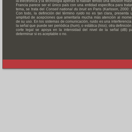
la electrónica y la tecnología apenas si habían tenido una difusión masi
Francia parece ser el único país con una entidad específica para tratar
tema, se trata del
Conseil national du bruit
en Paris (Karlsson, 2000: 1
Con todo, la definición del término
ruido
no es tan clara, presenta 
amplitud de acepciones que ameritaría mucha más atención al mome
de su uso. En los sistemas de comunicación, ruido es una interferencia
la señal que puede ser periódica (
hum
), o estática (
hiss
); otra definició
corte legal se apoya en la intensidad del nivel de la señal (dB) p
determinar si es aceptable o no.