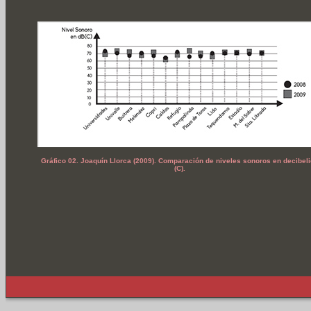
Gráfico 02. Joaquín Llorca (2009). Comparación de niveles sonoros en decibel
(C).