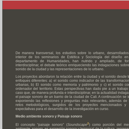
De manera transversal, los estudios sobre lo urbano, desarrollados
interior de los seminarios de Estética y Sociología del diseño en
departamento de Humanidades, han nutrido y ampliado, de fo
interdisciplinar, el debate teórico enriqueciendo las indagaciones sobre
sonido de la ciudad y las representaciones de lo urbano.
Los proyectos abordaron la relación entre la ciudad y el sonido desde t
enfoques diferentes: a) el sonido como indicador de las transformacio
urbanas, b) El sonido como memoria y patrimonio y c) el sonido c
ordenador del territorio. Estas perspectivas han dado pie a un trabajo
caso que, de manera profunda e interdisciplinar, en la actualidad indaga
el paisaje sonoro de un barrio de la ciudad de Cali. A continuación se i
exponiendo las reflexiones y preguntas más relevantes, además de 
retos metodológicos, surgidos de los proyectos mencionados y 
expectativas para el desarrollo de la investigación en curso.
Medio ambiente sonoro y Paisaje sonoro
2
El concepto “paisaje sonoro” (
Soundscape
) como porción del me
ambiente sonoro, es expresión sonora y temporal de la cultura, represe