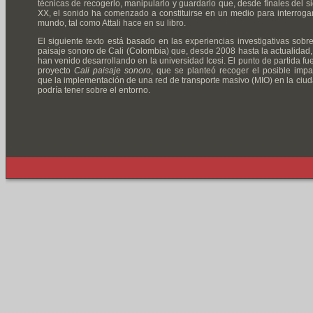
técnicas de recogerlo, manipularlo y guardarlo que, desde finales del si
XX, el sonido ha comenzado a constituirse en un medio para interrogar
mundo, tal como Attali hace en su libro.
El siguiente texto está basado en las experiencias investigativas sobre
paisaje sonoro de Cali (Colombia) que, desde 2008 hasta la actualidad,
han venido desarrollando en la universidad Icesi. El punto de partida fue
proyecto
Cali paisaje sonoro
, que se planteó recoger el posible impa
que la implementación de una red de transporte masivo (MIO) en la ciud
podría tener sobre el entorno.