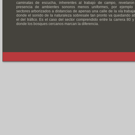
caminatas de escucha, inherentes al trabajo de campo, revelaron
presencia de ambientes sonoros menos uniformes, por ejemplo
sectores arborizados a distancias de apenas una calle de la vía trabaj
donde el sonido de la naturaleza sobresale tan pronto va quedando at
el del tráfico. Es el caso del sector comprendido entre la carrera 80 y
donde los bosques cercanos marcan la diferencia.