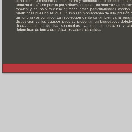
condiciones atmosféricas, temperatura y humedad del momento. El son
ambiental está compuesto por señales continuas, intermitentes, impulsiv
tonales y de baja frecuencia; todas estas particularidades afectan 
mediciones pues no es igual un impulso momentáneo de alta presión 
un tono grave continuo. La recolección de datos también varía según
disposición de los equipos pues se presentan ambigüedades debido
direccionamiento de los sonómetros, ya que su posición y alt
determinan de forma dramática los valores obtenidos.