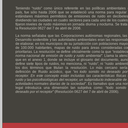
Teniendo “ruido” como único referente en las políticas ambientales 
país, fue sólo hasta 2006 que se estableció una norma para regular 
estándares máximos permitidos de emisiones de ruido en decibeles
dividiendo las ciudades en cuatro sectores para cada uno de los cuales
fijaron niveles de ruido máximos en jornada diurna y nocturna. Se trata
la Resolución 0627 del 7 de abril de 2006.
La norma señalaba que las Corporaciones autónomas regionales, las
Desarrollo sostenible y las autoridades ambientales eran las responsab
de elaborar, en los municipios de su jurisdicción con poblaciones mayo
de 100.000 habitantes, mapas de ruido para áreas consideradas c
prioritarias. La resolución se define oficialmente como la que
“establece
norma nacional de emisión de ruido y ruido ambiental”.
Llama la atenc
que en el anexo 1, donde se incluye el glosario del documento, aun
define siete tipos de ruidos, no menciona, ni “ruido”, ni “ruido ambienta
los dos términos que titulan la resolución. Lo más cercano sería
definición de Ruido acústico, que
“es todo sonido no deseado por
receptor. En este concepto están incluidas las características físicas 
ruido y las psicofisiológicas del receptor, un subproducto indeseable de 
actividades normales diarias de la sociedad”
. Es llamativo que una no
legal introduzca una dimensión tan subjetiva como:
“todo sonido
deseado por el receptor”
(Resolución 0627 del 7 de abril de 2006).