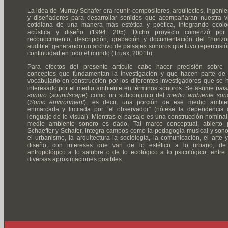
La idea de Murray Schafer era reunir compositores, arquitectos, ingenie
y diseñadores para desarrollar sonidos que acompañaran nuestra v
cotidiana de una manera más estética y poética, integrando ecolo
acústica y diseño (1994: 205). Dicho proyecto comenzó por
reconocimiento, descripción, grabación y documentación del “horizo
audible” generando un archivo de paisajes sonoros que tuvo repercusió
continuidad en todo el mundo (Truax, 2001b).
Para efectos del presente artículo cabe hacer precisión sobre 
conceptos que fundamentan la investigación y que hacen parte de
vocabulario en construcción por los diferentes investigadores que se 
interesado por el medio ambiente en términos sonoros. Se asume
pais
sonoro
(
soundscape
) como un subconjunto del
medio ambiente son
(
Sonic environment
), es decir, una porción de ese medio ambie
enmarcada y limitada por “el observador” (nótese la dependencia 
lenguaje de lo visual). Mientras el paisaje es una construcción nominal,
medio ambiente sonoro es dado. Tal marco conceptual, abierto 
Schaeffer y Schafer, integra campos como la pedagogía musical y sono
el urbanismo, la arquitectura la sociología, la comunicación, el arte y
diseño; con intereses que van de lo estético a lo urbano, de
antropológico a lo salubre o de lo ecológico a lo psicológico, entre 
diversas aproximaciones posibles.