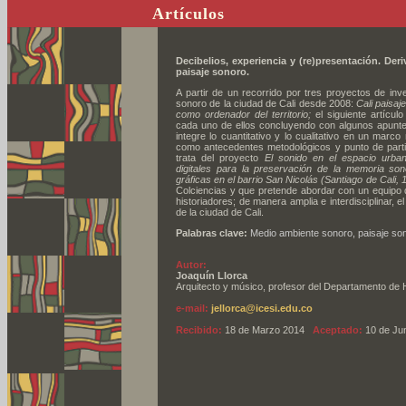
Artículos
Decibelios, experiencia y (re)presentación. Der
paisaje sonoro
.
A partir de un recorrido por tres proyectos de inv
sonoro de la ciudad de Cali desde 2008:
Cali paisaj
como ordenador del territorio;
el siguiente artícu
cada uno de ellos concluyendo con algunos apunte
integre lo cuantitativo y lo cualitativo en un marco 
como antecedentes metodológicos y punto de parti
trata del proyecto
El sonido en el espacio urban
digitales para la preservación de la memoria sono
gráficas en el barrio San Nicolás (Santiago de Cali,
Colciencias y que pretende abordar con un equipo d
historiadores; de manera amplia e interdisciplinar, 
de la ciudad de Cali.
Palabras clave:
Medio ambiente sonoro, paisaje son
Autor:
Joaquín Llorca
Arquitecto y músico, profesor del Departamento de H
e-mail:
jellorca@icesi.edu.co
Recibido:
18 de Marzo 2014
Aceptado:
10 de Ju