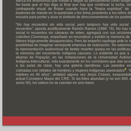
fuerza los testimonios que invitan a seguir su pensamiento como dirigen
No basta que el hijo diga al final que hay que continuar la lucha, sin
contrapunto visual de Rober cuando hace la “limpia espiritual” de 
bastones de mando en la quebrada y les toma juramento a los niños de
escuela para portar y alzar el símbolo de direccionamiento de los puebl
“
No hay recuerdos sin vida social, pero tampoco hay vida social 
recuerdos”
, apunta analíticamente Ramón Ramos (1986: 76). No hay v
social ni recuerdos sin cámaras de video, agregará con sus acciones
colectivo
Cineminga
, empeñado en reconstruir y exhibir la memoria de 
líderes trágicamente desaparecidos. Pero tal empeño naufraga ante la s
posibilidad de imaginar semejante empresa de realización. No sabemos
la representación audiovisual de tantas muertes quepa en las políticas
la memoria del movimiento indígena caucano. Lo evidente es que a 
afueras de Popayán, en las instalaciones de la Universidad Autón
Indígena Intercultural, más exactamente en los corredores que dan acc
a las aulas de clase, hay una galería oprobiosa. Las paredes es
8
colmadas con retratos de hombres y mujeres indígenas asesinados
. “
mártires en 40 años”, sintetizó alguna vez Jesús Chávez, exsacerdot
actual Consejero Mayor del CRIC. Si las fotos abundan (y no son 600, a
sumo 50), los videos no se cuentan en una mano.