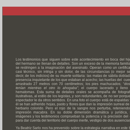
Los testimonios que siguen sobre este acontecimiento en boca del hij
del hermano se llenan de detalles. Son un exceso de la memoria familia
se restringen a la imaginación del asesinato. Operan como un certific
casi técnico, sin intriga y sin dolor, de las circunstancias (o mejor se
decir, de los indicios) de su muerte solitaria: las matas de sábila doblad
presencia inquietante de los que estaban al acecho; las huellas del cue
arrastrado 27 metros con 70 centímetros; los pies machucados; “
dos
tenían mientras el otro lo ahogaba”
; el cuerpo lacerado y lleno
hematomas. Esta suma de detalles orales se acompaña de fotograf
ilustrativas, al estilo de los legistas, y son redundantes, de no ser porque
espectador le da otros sentidos. En una foto el cuerpo está de espaldas 
él se han adherido hojas, pasto y flores que dan la impresión surreal de
herbario colorido. Pero el rojo de la sangre nos perturba, reteniendo
impresión macabra. En su doble dimensión dramática y jurídica, 
imágenes y los testimonios comprueban la potencia y la precisión del 
para dar cuenta del territorio del cuerpo inerte, vestigio de dos ausencias
Ya Beatriz Sarlo nos ha prevenido sobre la estrategia narrativa en este t