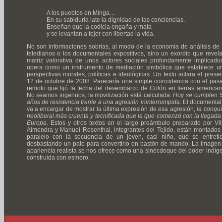
A los pueblos en Minga…
En su sabiduría late la dignidad de las conciencias.
Enseñan que la codicia engaña y mata
y se levantan a tejer con libertad la vida.
No son informaciones sobrias, al modo de la economía de análisis de 
telediarios o los documentales expositivos, sino un exordio que revela
matriz valorativa de unos actores sociales profundamente implicado
opera como un instrumento de mediación simbólica que establece u
perspectivas morales, políticas e ideológicas. Un texto aclara el presen
12 de octubre de 2008. Parecería una simple coincidencia con el pas
remoto que fijó la fecha del desembarco de Colón en tierras american
No seamos ingenuos, la movilización está calculada:
Hoy se cumplen 
años de resistencia frente a una agresión ininterrumpida
. El documental
va a encargar de mostrar la última expresión de esa agresión,
la conqui
neoliberal más cruenta y tecnificada que la que comenzó con la llegada
Europa
. Estos y otros textos en el largo preámbulo preparado por Vi
Almendra y Manuel Rosenthal, integrantes del Tejido, están montados
paralelo con la secuencia de un joven, casi niño, que se entreti
desbastando un palo para convertirlo en bastón de mando. La imagen
apariencia realista se nos ofrece como una sinécdoque del poder indíg
construida con esmero.