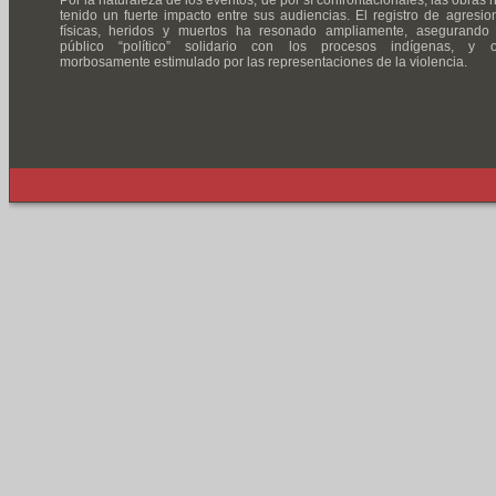
Por la naturaleza de los eventos, de por sí confrontacionales, las obras 
tenido un fuerte impacto entre sus audiencias. El registro de agresio
físicas, heridos y muertos ha resonado ampliamente, asegurando
público “político” solidario con los procesos indígenas, y o
morbosamente estimulado por las representaciones de la violencia.