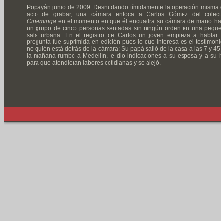
Popayán junio de 2009. Desnudando tímidamente la operación misma 
acto de grabar, una cámara enfoca a Carlos Gómez del colect
Cineminga
en el momento en que él encuadra su cámara de mano ha
un grupo de cinco personas sentadas sin ningún orden en una pequ
sala urbana. En el registro de Carlos un joven empieza a hablar.
pregunta fue suprimida en edición pues lo que interesa es el testimoni
no quién está detrás de la cámara: Su papá salió de la casa a las 7 y 45
la mañana rumbo a Medellín, le dio indicaciones a su esposa y a su h
para que atendieran labores cotidianas y se alejó.