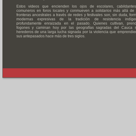
Estos videos que encienden los ojos de escolares, cabildante
comuneros en foros locales y conmueven a
solidarios
más allá de 
fronteras ancestrales a través de redes y festivales son, sin duda, for
modernas expresivas de la tradición de resistencia indíge
profundamente enraizada en el pasado. Quienes cultivan, pren
fogones y caminan hoy por las geografías sagradas del Cauca 
herederos de una larga lucha signada por la violencia que emprendie
sus antepasados hace más de tres siglos.