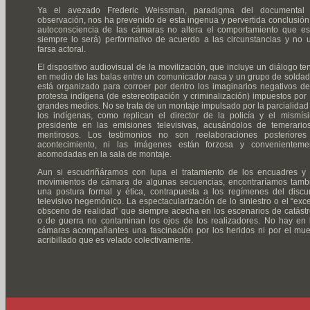
Ya el avezado Frederic Weissman, paradigma del documental
observación, nos ha prevenido de esta ingenua y pervertida conclusión:
autoconsciencia de las cámaras no altera el comportamiento que es
siempre lo será) performativo de acuerdo a las circunstancias y no 
farsa actoral.
El dispositivo audiovisual de la movilización, que incluye un diálogo te
en medio de las balas entre un comunicador
nasa
y un grupo de soldad
está organizado para corroer por dentro los imaginarios negativos de
protesta indígena (de estereotipación y criminalización) impuestos por 
grandes medios. No se trata de un montaje impulsado por la parcialidad
los indígenas, como replican el director de la policía y el mismís
presidente en las emisiones televisivas, acusándolos de temerario
mentirosos. Los testimonios no son reelaboraciones posteriores
acontecimiento, ni las imágenes están forzosa y convenienteme
acomodadas en la sala de montaje.
Aun si escudriñáramos con lupa el tratamiento de los encuadres y 
movimientos de cámara de algunas secuencias, encontraríamos tamb
una postura formal y ética, contrapuesta a los regímenes del discu
televisivo hegemónico. La espectacularización de lo siniestro o el “exc
obsceno de realidad” que siempre acecha en los escenarios de catástr
o de guerra no contaminan los ojos de los realizadores. No hay en 
cámaras acompañantes una fascinación por los heridos ni por el mue
acribillado que es velado colectivamente.