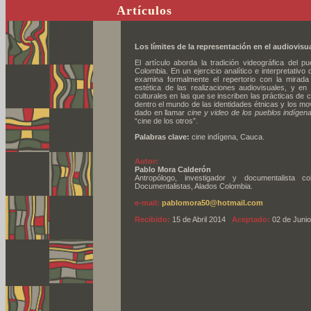
Artículos
Los límites de la representación en el audiovis
El artículo aborda la tradición videográfica del 
Colombia. En un ejercicio analítico e interpretativo
examina formalmente el repertorio con la mirada 
estética de las realizaciones audiovisuales, y en
culturales en las que se inscriben las prácticas de
dentro el mundo de las identidades étnicas y los m
dado en llamar
cine y video de los pueblos indígen
“cine de los otros”.
Palabras clave:
cine indígena, Cauca
.
Autor:
Pablo Mora Calderón
Antropólogo, investigador y documentalista c
Documentalistas, Alados Colombia.
e-mail:
pablomora50@hotmail.com
Recibido:
15 de Abril 2014
Aceptado:
02 de Juni