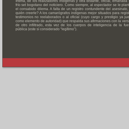
íntima, de los realizadores indígenas y otra distante, oficial, emanada 
frío set bogotano del noticiero. Como siempre, al espectador se le plan
el consabido dilema. A falta de un registro contundente del asesinato,
quién creerle? A los camarógrafos indígenas mejor situados para regist
testimonios no reelaborados o al oficial (cuyo cargo y prestigio ya ju
como elemento de autoridad) que respalda sus afirmaciones con la vers
de otro infiltrado, esta vez de los cuerpos de inteligencia de la fue
pública (este sí considerado “legítimo”).