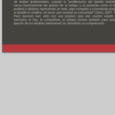
de relatos testimoniales, cuando la
“proliferación del detalle individ
cierra ilusoriamente las grietas de la intriga, y la presenta como si é
pudiera o debiera representar un todo, algo completo y consistente por
el detalle lo certifica, sin tener que mostrar su necesidad”
(Sarlo, 2007: 7
Pero quienes han visto con sus propios ojos ese cuerpo vejado 
hermano, el hijo, la compañera, el amigo) luchan también para que
fijación de los detalles aterradores no obnubilen su comprensión.