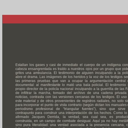
Estallan los gases y casi de inmediato el cuerpo de un indígena con
cabeza ensangrentada es traído a nuestros ojos por un grupo que pid
gritos una ambulancia. El testimonio de alguien inculpando a la poli
abre el drama. Las imágenes de los heridos y la voz de los testigos se
las primeras pruebas que van a ocupar la argumentación central 
documental: al manifestante lo mató una bala policial. El testimonio 
propio director de la policía nacional inculpando a la guerrilla de las F
de infiltrar la marcha, tomado del archivo de una cadena privada
noticias, contrasta con las versiones cercanas de los testigos. El uso
este material y de otros provenientes de registros radiales, no solo si
para incorporar el punto de vista contrario (según dictan los manuales 
periodismo profesional de “triangular fuentes”), sino que sirve
contrapunto para construir una interpretación de los hechos. Como lo
afirmado Jacques Derrida, la verdad, sea cual sea, es produci
construida, en un campo de combate desigual. Aquí ya no hay metáf
sino pura literalidad: una verdad asociada a la presencia cercana, c