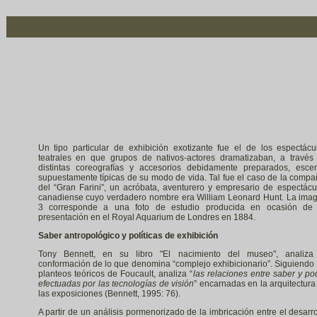
Un tipo particular de exhibición exotizante fue el de los espectácu
teatrales en que grupos de nativos-actores dramatizaban, a través
distintas coreografías y accesorios debidamente preparados, esce
supuestamente típicas de su modo de vida. Tal fue el caso de la compa
del “Gran Farini”, un acróbata, aventurero y empresario de espectácu
canadiense cuyo verdadero nombre era William Leonard Hunt. La ima
3 corresponde a una foto de estudio producida en ocasión de
presentación en el Royal Aquarium de Londres en 1884.
Saber antropológico y políticas de exhibición
Tony Bennett, en su libro "El nacimiento del museo", analiza
conformación de lo que denomina “complejo exhibicionario”. Siguiendo 
planteos teóricos de Foucault, analiza “
las relaciones entre saber y po
efectuadas por las tecnologías de visión
” encarnadas en la arquitectura
las exposiciones (Bennett, 1995: 76).
A partir de un análisis pormenorizado de la imbricación entre el desarro