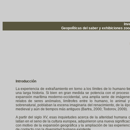
Inve
Geopolíticas del saber y exhibiciones zo
Introducción
La experiencia de extrañamiento en torno a los límites de lo humano ti
una larga historia. Si bien en gran medida se potencia con el proceso
expansión marítima moderno-occidental, una amplia serie de imágene
relatos de seres anómalos, limítrofes entre lo humano, lo animal y
sobrenatural, poblaban la escena imaginaria del renacimiento, de la ép
medieval y aún de tiempos más antiguos (Bartra, 2000; Todorov, 2009).
A partir del siglo XV, esas inquietudes acerca de la alteridad humana 
latían en el seno de la cultura europea, adquirieron una nueva significac
con motivo de la expansión geográfica y la ampliación de las experienc
de contacto con la diversidad humana existente.