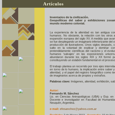
Artículos
Inventarios de la civilización.
Geopolíticas del saber y exhibiciones zooan
mundo moderno colonial.
La experiencia de la alteridad es tan antigua co
humanos. No obstante, la relación con los otros ad
expansión europea del siglo XV. A medida que avanz
se fue desplegando un imaginario inferiorizante del o
producción de ilustradores. Unos siglos después, c
salto en la voluntad de explicar y dominar co
pretendidamente científicas del racismo y el evolu
humanos ‘salvajes’ en las exposiciones univer
abundaron durante los siglos XIX y XX formó pa
constituyendo un eslabón fundamental en el proceso 
El trabajo plantea un recorrido por tres ejes interre
en torno de lo humano, la implicación entre saber y
alteridad, y el papel del registro fotográfico como t
de imaginarios acerca de propios y extraños.
Palabras clave:
Imágenes, alteridad, exhibición, sab
Autor:
Fernando M. Sánchez
Lic. en Ciencias Antropológicas (UBA) y Esp. en F
Docente e investigador en Facultad de Humanida
Neuquén, Argentina.
e-mail:
efesanchez@yahoo.com.ar