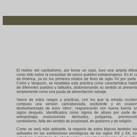
El motivo del canibalismo, por tomar un caso, tuvo una amplia difus
como mito sobre la voracidad de varios pueblos extraeuropeos. En el c
de América, ya en los primeros relatos de fines de siglo XV por parte
Colón y Vespucio, se resaltaba esta práctica como característica habit
de diferentes pueblos y latitudes, distorsionando su sentido al presenta
simplemente como una pauta de alimentación salvaje.
Varios de estos rasgos y prácticas, con los que la mirada occiden
compuso una versión caricaturizada, exotizante y en ocasio
deshumanizada de esos ‘otros’, reaparecerán con nueva fuerza u
siglos después, identificados como signos de atraso por parte de
antropología evolucionista: desnudez, poligamia, promiscuid
canibalismo, falta del sentido de propiedad, de gobierno y de religión.
Como se verá más adelante, la mayoría de estos tópicos también se
activados en las exhibiciones etnológicas de los siglos XIX y XX, c