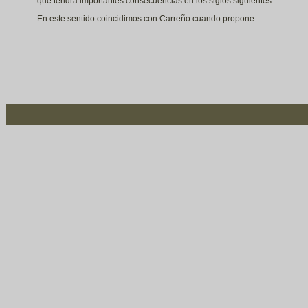
que tendrá importantes consecuencias en los siglos siguientes.
En este sentido coincidimos con Carreño cuando propone