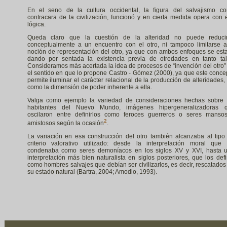
En el seno de la cultura occidental, la figura del salvajismo c
contracara de la civilización, funcionó y en cierta medida opera con 
lógica.
Queda claro que la cuestión de la alteridad no puede reduci
conceptualmente a un encuentro con el otro, ni tampoco limitarse a
noción de representación del otro, ya que con ambos enfoques se esta
dando por sentada la existencia previa de otredades en tanto tal
Consideramos más acertada la idea de procesos de “invención del otro”
el sentido en que lo propone Castro - Gómez (2000), ya que este conce
permite iluminar el carácter relacional de la producción de alteridades, 
como la dimensión de poder inherente a ella.
Valga como ejemplo la variedad de consideraciones hechas sobre 
habitantes del Nuevo Mundo, imágenes hipergeneralizadoras 
oscilaron entre definirlos como feroces guerreros o seres manso
2
amistosos según la ocasión
.
La variación en esa construcción del otro también alcanzaba al tipo
criterio valorativo utilizado: desde la interpretación moral que 
condenaba como seres demoníacos en los siglos XV y XVI, hasta 
interpretación más bien naturalista en siglos posteriores, que los defi
como hombres salvajes que debían ser civilizarlos, es decir, rescatados
su estado natural (Bartra, 2004; Amodio, 1993).