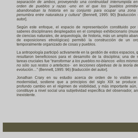
separación de ambos, proveyendo una continuidad interrumpida en
orden de pueblos y razas -uno en el que los ‘pueblos primitiv
abandonaban la historia en su conjunto para ocupar una zona
penumbra entre naturaleza y cultura
” (Bennett, 1995: 90) [traducción 
autor].
Según este enfoque, el espacio de representación constituido por 
saberes disciplinares desplegados en el complejo exhibicionario (mus
de ciencias naturales, de arqueología, de historia, más un amplio aban
de exposiciones etnológicas) permitió la construcción de un or
temporalmente organizado de cosas y pueblos.
La antropología participó activamente en la gestión de estos espacios, 
resultaron beneficiosos para el desarrollo de la disciplina; una de 
tareas cruciales fue “
transformar a los pueblos no-blancos -ellos mismos
no sólo sus restos o artefactos- en lecciones objetivas de la teoría de
evolución…
” (Bennett, 1995: 96) [traducción del autor].
Jonathan Crary en su estudio acerca de orden de lo visible en
modernidad, sostiene que a principios del siglo XIX se produce
profundo cambio en el régimen de visibilidad, y más importante aún,
constituye a nivel social una subjetividad específica del observador, an
inexistente.