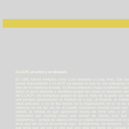
CLACPI, un antes y un después
En 1992 fuimos invitados como Lulul Mawidha a Lima, Perú. Ese fue
primer acercamiento a CLACPI. La verdad es que no nos enteramos 
bien de los objetivos ni nada. Yo ahora entiendo y hago la reflexión cua
estoy un poco atareada y asustada porque las cosas no funcionan den
del CLACPI, me tranquilizo porque sé que el resto de la gente que ti
una primera aproximación al Festival va a eso, al Festival, al evento
mirar películas, y no se fija mucho en la organización en sí; yo en 
entonces no me fijé, no me di cuenta. Ocurrieron muchas cosas que
advertí, la verdad es que aproveché mucho de mirar cine, y ahí
impresioné con muchas cosas que venían de afuera, más que
Sudamérica – porque de alguna forma yo estaba familiarizada con lo 
tenía que ver con el documental aquí, de testimonio, de denuncia - c
que tenía que ver con el cine que uno veía del Norte de Canadá 