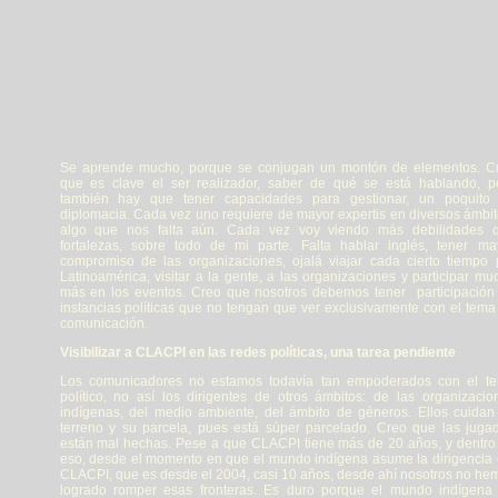
Se aprende mucho, porque se conjugan un montón de elementos. C
que es clave el ser realizador, saber de qué se está hablando, p
también hay que tener capacidades para gestionar, un poquito
diplomacia. Cada vez uno requiere de mayor expertis en diversos ámbit
algo que nos falta aún. Cada vez voy viendo más debilidades 
fortalezas, sobre todo de mi parte. Falta hablar inglés, tener ma
compromiso de las organizaciones, ojalá viajar cada cierto tiempo 
Latinoamérica, visitar a la gente, a las organizaciones y participar mu
más en los eventos. Creo que nosotros debemos tener participación
instancias políticas que no tengan que ver exclusivamente con el tema
comunicación.
Visibilizar a CLACPI en las redes políticas, una tarea pendiente
Los comunicadores no estamos todavía tan empoderados con el t
político, no así los dirigentes de otros ámbitos: de las organizacio
indígenas, del medio ambiente, del ámbito de géneros. Ellos cuidan
terreno y su parcela, pues está súper parcelado. Creo que las juga
están mal hechas. Pese a que CLACPI tiene más de 20 años, y dentro
eso, desde el momento en que el mundo indígena asume la dirigencia 
CLACPI, que es desde el 2004, casi 10 años, desde ahí nosotros no he
logrado romper esas fronteras. Es duro porque el mundo indígena