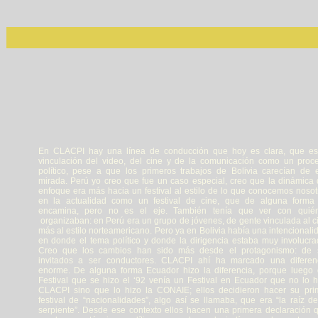
En CLACPI hay una línea de conducción que hoy es clara, que es
vinculación del video, del cine y de la comunicación como un proc
político, pese a que los primeros trabajos de Bolivia carecían de 
mirada. Perú yo creo que fue un caso especial, creo que la dinámica 
enfoque era más hacia un festival al estilo de lo que conocemos nosot
en la actualidad como un festival de cine, que de alguna forma
encamina, pero no es el eje. También tenía que ver con quié
organizaban: en Perú era un grupo de jóvenes, de gente vinculada al c
más al estilo norteamericano. Pero ya en Bolivia había una intencionali
en donde el tema político y donde la dirigencia estaba muy involucra
Creo que los cambios han sido más desde el protagonismo: de 
invitados a ser conductores. CLACPI ahí ha marcado una diferen
enorme. De alguna forma Ecuador hizo la diferencia, porque luego 
Festival que se hizo el ‘92 venía un Festival en Ecuador que no lo h
CLACPI sino que lo hizo la CONAIE; ellos decidieron hacer su pri
festival de “nacionalidades”, algo así se llamaba, que era “la raíz de
serpiente”. Desde ese contexto ellos hacen una primera declaración 