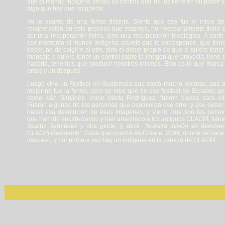
que el mundo indígena perdió su control, que no los tiene en su poder y
algo que hay que recuperar.
Yo lo asumo de una forma distinta. Siento que ese fue el inicio de
recuperación en este proceso que estamos, no necesariamente tiene 
ser una recuperación física, sino una recuperación ideológica. A partir
ese momento el mundo indígena asumió que le corresponde, que tiene
deber, no de exigirle al otro, sino el deber propio de que si quiere tener
mensaje o quiere tener un control sobre la imagen que proyecta, tiene 
hacerla, tenemos que producir nosotros mismos. Esto es lo que marca
antes y un después.
Luego vino un Festival en Guatemala que costó mucho levantar, que a
mejor no fue la forma, pero yo creo que de ese festival de Ecuador, ge
como Iván Sanjinés, como Marta Rodríguez, fueron claves para ell
Fueron algunas de las personas que asumieron ese error y ese deber
hacer esa devolución de esas imágenes, y siento que son las perso
que han ido encabezando y han arrastrado a los antiguos CLACPI, llám
Beatriz Bermúdez y otra gente, y decir:
“nuestra misión es devolver
CLACPI finalmente”.
Cosa que ocurrió en Chile el 2004, donde se hace
traspaso, y por primera vez hay un indígena en la cabeza de CLACPI.