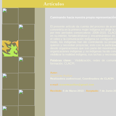
Artículos
Caminando hacia nuestra propia representación
El presente artículo da cuenta del proceso de ace
convertiría en la primera mujer indígena en dirigir l
por tres períodos consecutivos: 2008-2015. CLAC
en su interior, fortaleciéndose y encaminándose en
el video y la comunicación indígena se configuren 
modo, los indígenas han ido controlando su prop
quieren y necesitan proyectar, esto con la partici
desde organizaciones que son parte del movimiento
organizaciones indígenas y no indígenas ha ido con
visibilizar la realidad indígena, sus luchas y necesid
Palabras clave:
Visibilización, redes de comuni
formación, CLACPI.
Autor:
Jeannette Paillan
Realizadora audiovisual, Coordinadora de CLACPI
e-mail:
jeanettepaillan@gmail.com
Recibido:
5 de Marzo 2013
Aceptado:
7 de Junio 2