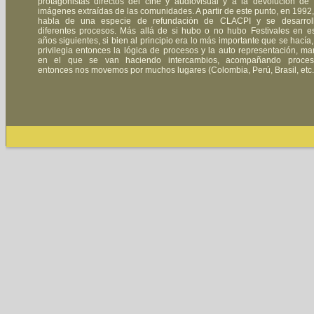
protagonistas directos del cine y audiovisual y a la devolución de 
imágenes extraídas de las comunidades. A partir de este punto, en 1992,
habla de una especie de refundación de CLACPI y se desarrol
diferentes procesos. Más allá de si hubo o no hubo Festivales en e
años siguientes, si bien al principio era lo más importante que se hacía,
privilegia entonces la lógica de procesos y la auto representación, ma
en el que se van haciendo intercambios, acompañando proces
entonces nos movemos por muchos lugares (Colombia, Perú, Brasil, etc.