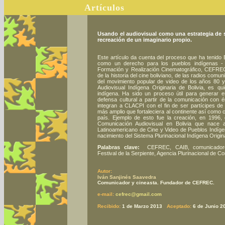
Artículos
Usando el audiovisual como una estrategia de s
recreación de un imaginario propio.
Este artículo da cuenta del proceso que ha tenido B
como un derecho para los pueblos indígenas - 
Formación y Realización Cinematográfico, CEFREC
de la historia del cine boliviano, de las radios comu
del movimiento popular de video de los años 80 y
Audiovisual Indígena Originaria de Bolivia, es q
indígena. Ha sido un proceso útil para generar es
defensa cultural a partir de la comunicación con é
integran a CLACPI con el fin de ser partícipes d
más amplio que fortaleciera al continente así como 
país. Ejemplo de esto fue la creación, en 1996, 
Comunicación Audiovisual en Bolivia que nace a 
Latinoamericano de Cine y Video de Pueblos Indígen
nacimiento del Sistema Plurinacional Indígena Origin
Palabras clave:
CEFREC, CAIB, comunicadore
Festival de la Serpiente, Agencia Plurinacional de 
Autor:
Iván Sanjinés Saavedra
Comunicador y cineasta. Fundador de CEFREC.
e-mail:
cefrec@gmail.com
Recibido:
1 de Marzo 2013
Aceptado:
6 de Junio 2