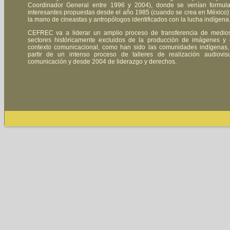
Coordinador General entre 1996 y 2004), donde se venían formul
interesantes propuestas desde el año 1985 (cuando se crea en México)
la mano de cineastas y antropólogos identificados con la lucha indígena
CEFREC va a liderar un amplio proceso de transferencia de medio
sectores históricamente excluidos de la producción de imágenes y 
contexto comunicacional, como han sido las comunidades indígenas
partir de un intenso proceso de talleres de realización audiovisu
comunicación y desde 2004 de liderazgo y derechos.