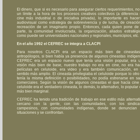
El dinero, que si es necesario para asegurar ciertos requerimientos, no
un límite a la hora de los procesos creativos colectivos (a diferencia 
cine más industrial o de iniciativa privada), lo importante es hacer
audiovisual como estrategia de sobrevivencia y de lucha, de creació
recreación de un imaginario propio. Entonces, cada quien pone de
parte, la comunidad involucrada, la organización, aliados estratégi
como puede ser universidades nacionales y regionales, municipios, etc
En el año 1992 el CEFREC se integra a CLACPI
Para nosotros CLACPI era un espacio más bien de cineasta
antropólogos, si bien había ya presencia de algunos cineastas indígen
CEFREC era un espacio nuevo que tenía una visión popular, era 
visión más bien de base, nuestro trabajo no era en cine, no era ha
películas en celuloide, era video y era también comunicación, en
sentido más amplio. El cineasta privilegiaba el celuloide porque lo otro
tenía la misma definición o posibilidades, no podía estrenarse en sa
comerciales. Según la visión de algunos cineastas el que hacía cine
celuloide era el verdadero cineasta, lo demás, lo alternativo, lo popular 
más bien marginal.
CEFREC ha tenido una tradición de trabajo en ese estilo más alternati
cercano con la gente, con las comunidades, con los sindica
campesinos, con comunidades indígenas, donde se denuncian 
situaciones y se confrontan.