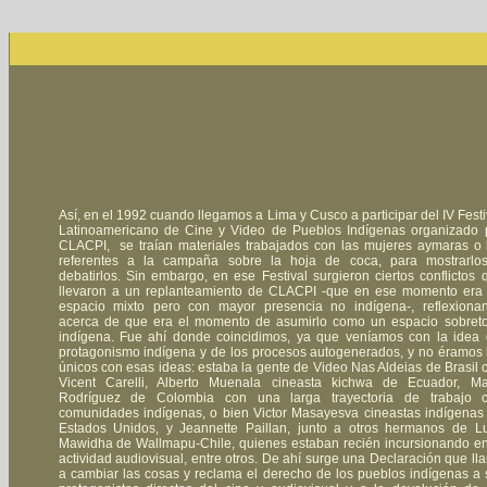
Así, en el 1992 cuando llegamos a Lima y Cusco a participar del IV Festi
Latinoamericano de Cine y Video de Pueblos Indígenas organizado 
CLACPI, se traían materiales trabajados con las mujeres aymaras o 
referentes a la campaña sobre la hoja de coca, para mostrarlo
debatirlos. Sin embargo, en ese Festival surgieron ciertos conflictos 
llevaron a un replanteamiento de CLACPI -que en ese momento era
espacio mixto pero con mayor presencia no indígena-, reflexiona
acerca de que era el momento de asumirlo como un espacio sobret
indígena. Fue ahí donde coincidimos, ya que veníamos con la idea 
protagonismo indígena y de los procesos autogenerados, y no éramos 
únicos con esas ideas: estaba la gente de Video Nas Aldeias de Brasil 
Vicent Carelli, Alberto Muenala cineasta kichwa de Ecuador, Ma
Rodríguez de Colombia con una larga trayectoria de trabajo 
comunidades indígenas, o bien Victor Masayesva cineastas indígenas
Estados Unidos, y Jeannette Paillan, junto a otros hermanos de Lu
Mawidha de Wallmapu-Chile, quienes estaban recién incursionando en
actividad audiovisual, entre otros. De ahí surge una Declaración que ll
a cambiar las cosas y reclama el derecho de los pueblos indígenas a 