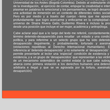
Universidad de los Andes (Bogotá-Colombia). Debido al estimulante cl
de la investigación, al ejercicio de contar, empujar la creatividad e inten
plasmar en palabras lo emocional y los pensamientos, se logró desarrol
una actividad de inmersión en un contexto de diferentes redes social
Pero es por medio y a través del cuerpo –tema que me apasi
profundamente- que logro acercarme y enfocarme en la complejidad 
universo de Shaira Rivera Gallo, Guillermo Rivera e incluso la pro
desde una posición que incluye el ser mujer, académica y antropóloga.
Cabe aclarar aquí que a lo largo del texto me referiré, constantemente,
término detenido-desaparecido para resaltar un estado y una condic
política, y para referirme a un selecto grupo que ha sido detenid
desaparecido ilegalmente, y probablemente, torturado y asesin
(violaciones repetitivas al Derecho Internacional Humanitario). E
referencia al ‘detenido-desaparecido’ y no solamente al ‘desaparecido’
permite presentarle al lector una ‘especial’ condición de existencia y
existencia, y a un grupo de ‘desaparecidos’ que representan a las vícti
de un mecanismo sistemático de control estatal (y que cabe subray
abarca como primera violación a los derechos humanos una detenc
arbitraria e ilegal y que se ve agravada por la tortura, asesinat
desaparición).