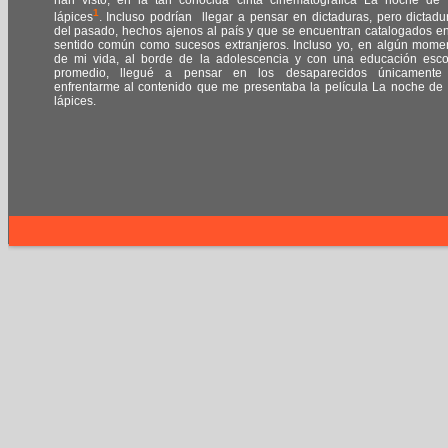
han visto, en la tan conocida cinta cinematográfica La noche de 
1
lápices
. Incluso podrían llegar a pensar en dictaduras, pero dictadu
del pasado, hechos ajenos al país y que se encuentran catalogados en
sentido común como sucesos extranjeros. Incluso yo, en algún mome
de mi vida, al borde de la adolescencia y con una educación esco
promedio, llegué a pensar en los desaparecidos únicamente
enfrentarme al contenido que me presentaba la película La noche de 
lápices.