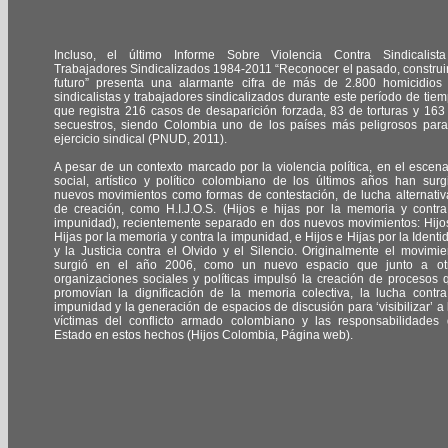
Incluso, el último Informe Sobre Violencia Contra Sindicalist
Trabajadores Sindicalizados 1984-2011 “Reconocer el pasado, construir
futuro” presenta una alarmante cifra de más de 2.800 homicidios
sindicalistas y trabajadores sindicalizados durante este período de tiem
que registra 216 casos de desaparición forzada, 83 de torturas y 163
secuestros, siendo Colombia uno de los países más peligrosos para
ejercicio sindical (PNUD, 2011).
A pesar de un contexto marcado por la violencia política, en el escena
social, artístico y político colombiano de los últimos años han surg
nuevos movimientos como formas de contestación, de lucha alternativ
de creación, como H.I.J.O.S. (Hijos e hijas por la memoria y contra
impunidad), recientemente separado en dos nuevos movimientos: Hijo
Hijas por la memoria y contra la impunidad, e Hijos e Hijas por la Identi
y la Justicia contra el Olvido y el Silencio. Originalmente el movimie
surgió en el año 2006, como un nuevo espacio que junto a ot
organizaciones sociales y políticas impulsó la creación de procesos 
promovían la dignificación de la memoria colectiva, la lucha contra
impunidad y la generación de espacios de discusión para ‘visibilizar’ a 
víctimas del conflicto armado colombiano y las responsabilidades 
Estado en estos hechos (Hijos Colombia, Página web).