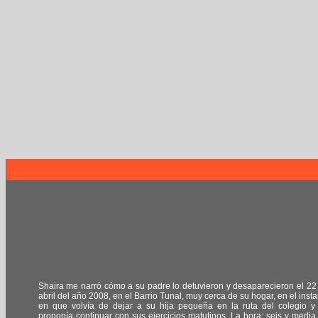
Shaira me narró cómo a su padre lo detuvieron y desaparecieron el 22
abril del año 2008, en el Barrio Tunal, muy cerca de su hogar, en el insta
en que volvía de dejar a su hija pequeña en la ruta del colegio y
proponía continuar con sus ejercicios matutinos. La hora: seis y media