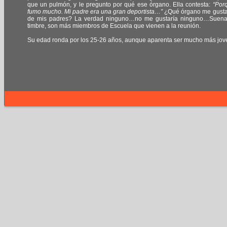
que un pulmón, y le pregunto por qué ese órgano. Ella contesta:
“Por
fumo mucho. Mi padre era una gran deportista…”
¿Qué órgano me gusta
de mis padres? La verdad ninguno…no me gustaría ninguno…Suena
timbre, son más miembros de Escuela que vienen a la reunión.
Su edad ronda por los 25-26 años, aunque aparenta ser mucho más jov