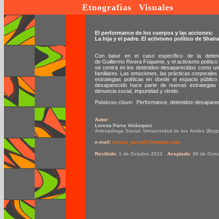
Etnografías Visuales
El performance de los cuerpos y las acciones:
La hija y el padre. El activismo político de Shair
Con base en el caso específico de la detenci
de Guillermo Rivera Fúquene, y el activismo político 
se centra en los detenidos-desaparecidos como un 
familiares. Las emociones, las prácticas corporale
estrategias políticas en donde el espacio público 
desaparecido hace parte de nuevas estrategias 
denuncia social, impunidad y olvido.
Palabras clave:
Performance, detenidos-desapareci
Autor:
Lorena Parra Velásquez
Antropóloga Social. Universidad de los Andes (Bo
e-mail:
lorena_parra6@hotmail.com
Recibido:
1 de Octubre 2012
Aceptado:
30 de Octu