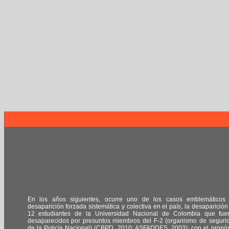
En los años siguientes, ocurre uno de los casos emblemáticos
desaparición forzada sistemática y colectiva en el país, la desaparición
12 estudiantes de la Universidad Nacional de Colombia que fue
desaparecidos por presuntos miembros del F-2 (organismo de seguri
de la Policía Nacional) (CBPD, 2010; ASFADDES, 2003); con el propós