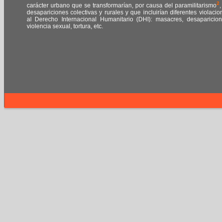
2
carácter urbano que se transformarían, por causa del paramilitarismo
,
desapariciones colectivas y rurales y que incluirían diferentes violacio
al Derecho Internacional Humanitario (DHI): masacres, desaparicion
violencia sexual, tortura, etc.