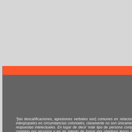
“[las descalificaciones, agresiones verbales son]
comunes en relacio
intergrupales en circunstancias coloniales, claramente no son únicame
respuestas intelectuales. En lugar de decir ‘este tipo de persona comp
conmigo por recursos y en mi intento de lograr mis objetivos tengo 