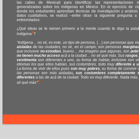
las calles de Mexicali para identificar las representaciones 
generalizadas sobre los indígenas en México. En el ejercicio de cl
donde los estudiantes aprendían técnicas de investigación y análisis
datos cualitativos, se realizó –entre otras- la siguiente pregunta a 
entrevistados:
¿Qué ideas se te vienen primero a la mente cuando te digo la pala
2
indígena
?
“Indígena… no sé, es este, un tipo de persona,
[…]
son personas que vi
aisladas
de las ciudades, no sé, en el campo; son personas
margina
que inclusive
no estudian
, bueno… me imagino que algunas, son
pobr
no tienen mucho acceso
acá a la ciudad… no sé qué más. Sus
rasgos
vestimenta
son diferentes a uno, su forma de hablar, inclusive son ot
idiomas los que ellos hablan, sus costumbres, todo muy
diferente a 
La forma de vivir de ellos pues
son muy pobres
, su forma de convivir 
las personas son más aisladas
, sus costumbres completamente 
diferentes
a las de acá de la ciudad. Todo es muy diferente. Nada más,
3
sé qué más”
.