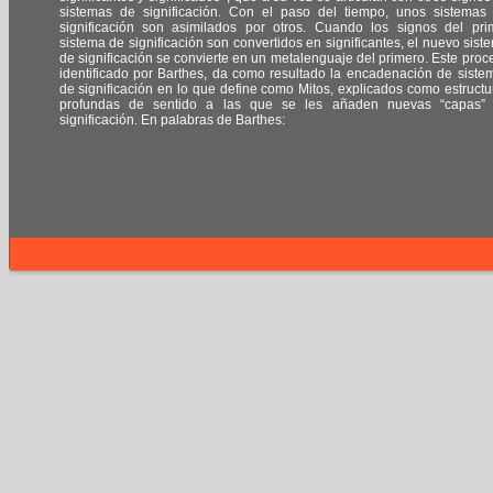
sistemas de significación. Con el paso del tiempo, unos sistemas
significación son asimilados por otros. Cuando los signos del pri
sistema de significación son convertidos en significantes, el nuevo sist
de significación se convierte en un metalenguaje del primero. Este proc
identificado por Barthes, da como resultado la encadenación de siste
de significación en lo que define como Mitos, explicados como estructu
profundas de sentido a las que se les añaden nuevas “capas”
significación. En palabras de Barthes: