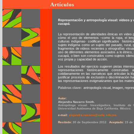
Artículos
Representación y antropología visual: videos y
cucapá.
La representación de alteridades étnicas en video pla
cómo el uso de elementos –como la ropa, el lengu
culturas indígenas- codifican significados históri
sujeto indígena como un sujeto del pasado, rural, 
fragmentos de videos recientes y etnografías visua
uso de diferentes elementos asociados a lo étnico,
cucapá, o bien son construidos como sujetos silen
voz propia y capacidad de acción.
Los resultados del ejercicio sugieren pistas intere
representaciones históricamente construidas
cotidianamente en las narrativas que articulan la l
justificar procesos de exclusión o discriminación h
las representaciones estigmatizantes que los materi
Palabras clave:
antropología visual, imagen, repre
Autor:
Alejandra Navarro Smith.
Antropóloga visual. Investigadora, Instituto de
Universidad Autónoma de Baja California. México.
e-mail:
alejandra.navarro@uabc.edu.mx
Recibido:
30 de Septiembre 2012
Aceptado:
15 de 