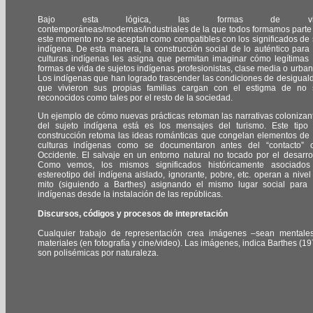
Bajo esta lógica, las formas de vi
contemporáneas/modernas/industriales de la que todos formamos parte
este momento no se aceptan como compatibles con los significados de 
indígena. De esta manera, la construcción social de lo auténtico para 
culturas indígenas les asigna que permitan imaginar cómo legítimas 
formas de vida de sujetos indígenas profesionistas, clase media o urban
Los indígenas que han logrado trascender las condiciones de desigual
que vivieron sus propias familias cargan con el estigma de no 
reconocidos como tales por el resto de la sociedad.
Un ejemplo de cómo nuevas prácticas retoman las narrativas colonizan
del sujeto indígena está es los mensajes del turismo. Este tipo
construcción retoma las ideas románticas que congelan elementos de 
culturas indígenas como se documentaron antes del “contacto” 
Occidente. El salvaje en un entorno natural no tocado por el desarrol
Como vemos, los mismos significados históricamente asociados
estereotipo del indígena aislado, ignorante, pobre, etc. operan a nivel
mito (siguiendo a Barthes) asignando el mismo lugar social para 
indígenas desde la instalación de las repúblicas.
Discursos, códigos y procesos de intepretación
Cualquier trabajo de representación crea imágenes –sean mentale
materiales (en fotografía y cine/video). Las imágenes, indica Barthes (19
son polisémicas por naturaleza.