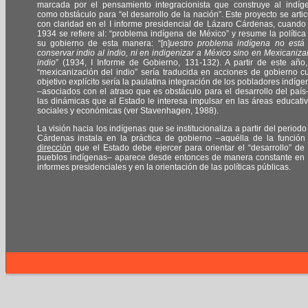
marcada por el pensamiento integracionista que construye al indíg
como obstáculo para “el desarrollo de la nación”. Este proyecto se artic
con claridad en el I informe presidencial de Lázaro Cárdenas, cuando
1934 se refiere al: “problema indígena de México” y resume la política
su gobierno de esta manera: “[n]
uestro problema indígena no está
conservar indio al indio, ni en indigenizar a México sino en Mexicanizar
indio
” (1934, I Informe de Gobierno, 131-132). A partir de este año,
“mexicanización del indio” sería traducida en acciones de gobierno c
objetivo explícito sería la paulatina integración de los pobladores indíge
–asociados con el atraso que es obstáculo para el desarrollo del país
las dinámicas que al Estado le interesa impulsar en las áreas educativ
sociales y económicas (ver Stavenhagen, 1988).
La visión hacia los indígenas que se institucionaliza a partir del periodo
Cárdenas instala en la práctica de gobierno –aquélla de la funció
dirección
que el Estado debe ejercer para orientar el “desarrollo” de 
pueblos indígenas– aparece desde entonces de manera constante en 
informes presidenciales y en la orientación de las políticas públicas.