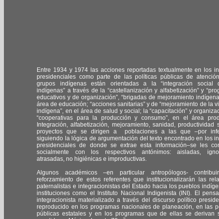
Entre 1934 y 1974 las acciones reportadas textualmente en los i
presidenciales como parte de las políticas públicas de atenció
grupos indígenas están orientadas a la “integración social 
indígenas” a través de la “castellanización y alfabetización” y “pr
educativos y de organización”, “brigadas de mejoramiento indígena
área de educación; “acciones sanitarias” y de “mejoramiento de la v
indígena”, en el área de salud y social; la “capacitación” y organiza
“cooperativas para la producción y consumo”, en el área prod
Integración, alfabetización, mejoramiento, sanidad, productividad 
proyectos que se dirigen a poblaciones a las que –por infe
siguiendo la lógica de argumentación del texto encontrado en los i
presidenciales de donde se extrae esta información–se les co
socialmente con los respectivos antónimos: aisladas, ignor
atrasadas, no higiénicas e improductivas.
Algunos académicos –en particular antropólogos- contribui
reforzamiento de estos referentes que institucionalizarán las rel
paternalistas e integracionistas del Estado hacia los pueblos indíg
instituciones como el Instituto Nacional Indigenista (INI). El pens
integracionista materializado a través del discurso político preside
reproducido en los programas nacionales de planeación, en las po
públicas estatales y en los programas que de ellas se derivan