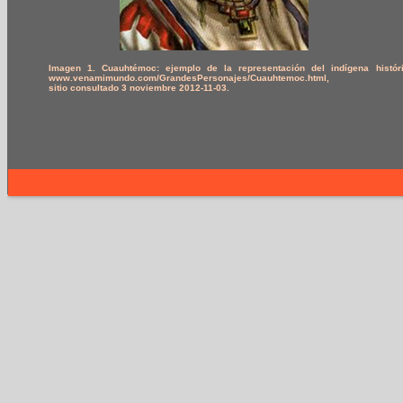
Imagen 1.
Cuauhtémoc: ejemplo de la representación del indígena históri
www.venamimundo.com/GrandesPersonajes/Cuauhtemoc.html,
sitio consultado 3 noviembre 2012-11-03.