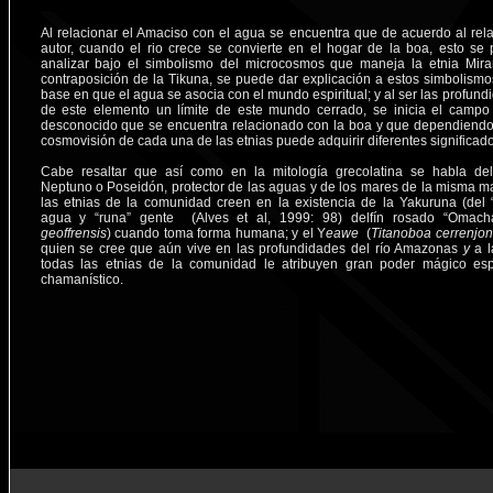
Al relacionar el Amaciso con el agua se encuentra que de acuerdo al rela
autor, cuando el rio crece se convierte en el hogar de la boa, esto se
analizar bajo el simbolismo del microcosmos que maneja la etnia Mir
contraposición de la Tikuna, se puede dar explicación a estos simbolism
base en que el agua se asocia con el mundo espiritual; y al ser las profund
de este elemento un límite de este mundo cerrado, se inicia el campo
desconocido que se encuentra relacionado con la boa y que dependiendo
cosmovisión de cada una de las etnias puede adquirir diferentes significado
Cabe resaltar que así como en la mitología grecolatina se habla de
Neptuno o Poseidón, protector de las aguas y de los mares de la misma m
las etnias de la comunidad creen en la existencia de la Yakuruna (del 
agua y “runa” gente (Alves et al, 1999: 98) delfín rosado “Omach
geoffrensis
) cuando toma forma humana; y el Y
eawe
(
Titanoboa cerrenjon
quien se cree que aún vive en las profundidades del río Amazonas
y
a l
todas las etnias de la comunidad le atribuyen gran poder mágico espi
chamanístico.