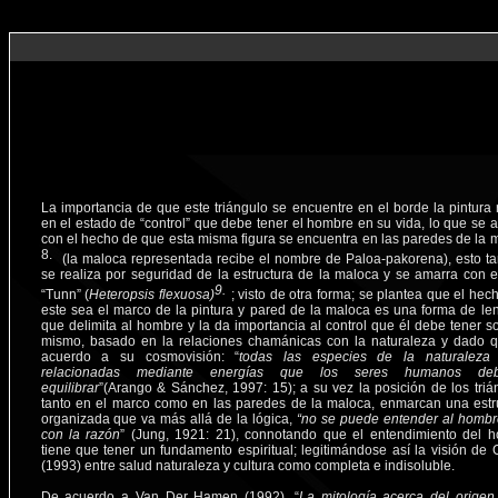
La importancia de que este triángulo se encuentre en el borde la pintura 
en el estado de “control” que debe tener el hombre en su vida, lo que se a
con el hecho de que esta misma figura se encuentra en las paredes de la 
(la maloca representada recibe el nombre de Paloa-pakorena), esto t
se realiza por seguridad de la estructura de la maloca y se amarra con e
“Tunn” (
Heteropsis flexuosa)
; visto de otra forma; se plantea que el hec
este sea el marco de la pintura y pared de la maloca es una forma de le
que delimita al hombre y la da importancia al control que él debe tener so
mismo, basado en la relaciones chamánicas con la naturaleza y dado 
acuerdo a su cosmovisión: “
todas las especies de la naturaleza
relacionadas mediante energías que los seres humanos de
equilibrar
”(Arango & Sánchez, 1997: 15); a su vez la posición de los triá
tanto en el marco como en las paredes de la maloca, enmarcan una estr
organizada que va más allá de la lógica,
“no se puede entender al hombr
con la razón
” (Jung, 1921: 21), connotando que el entendimiento del 
tiene que tener un fundamento espiritual; legitimándose así la visión de 
(1993) entre salud naturaleza y cultura como completa e indisoluble.
De acuerdo a Van Der Hamen (1992), “
La mitología acerca del origen