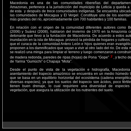
Macedonia es una de las comunidades ribereñas del departamen
Amazonas, pertenece a la jurisdicción del municipio de Leticia y queda 
de esta y después de trece comunidades indígenas. Se encuentra ubicada
las comunidades de Mocagua y El Vergel. Constituye uno de los asentam
más grandes del río, aproximadamente con 700 habitantes y 100 familias.
En relación con el origen de la comunidad diferentes autores como Bu
(2006) y Suárez (2008), hablaron del invierno de 1970 en la Amazonia c
detonante que llevo a la fundación de Macedonia. De acuerdo a estos aut
inundación en la isla de Mocagua provocó la pérdida de hogares y cultivos,
que el curaca de la comunidad Antero León e hijos quienes eran evangélic
proponen a los damnificados que vayan a vivir al otro lado del rio. De esta
se realizó una minga para limpiar el terreno y luego comenzaron a construi
de madera redonda, paredes de ripas (hojas) de Pona “Gope”
, y techo d
de Yarina “Gumüchi” o Chapaja “Mota”.
Desde el punto de vista de la vegetación e hidrografía, Macedoni
asentamiento del trapecio amazónico se encuentra en un medio húmedo tr
que se basa en un equilibrio horizontal del ecosistema (cadena energétic
diversas especies); ya que los suelos del trapecio son ácidos, poco fértil
tienen buen drenaje, lo cual requiriere una diversidad de especies
vegetación, que asegura la utilización de los nutrientes del suelo.