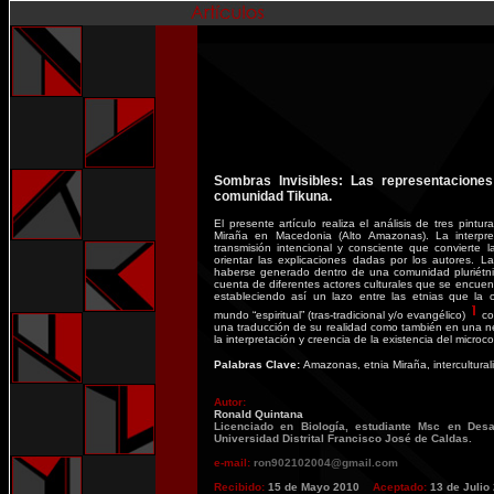
Sombras Invisibles: Las representacione
comunidad Tikuna.
El presente artículo realiza el análisis de tres pintu
Miraña en Macedonia (Alto Amazonas). La interpre
transmisión intencional y consciente que convierte
orientar las explicaciones dadas por los autores. L
haberse generado dentro de una comunidad pluriétnica 
cuenta de diferentes actores culturales que se encuen
estableciendo así un lazo entre las etnias que la
mundo “espiritual” (tras-tradicional y/o evangélico)
co
una traducción de su realidad como también en una neg
la interpretación y creencia de la existencia del microc
Palabras Clave:
Amazonas, etnia Miraña, intercultura
Autor:
Ronald Quintana
Licenciado en Biología, estudiante Msc en Desa
Universidad Distrital Francisco José de Caldas.
e-mail:
ron902102004@gmail.com
Reci
bido
:
15 de Mayo 2010
Aceptado:
13 de Julio