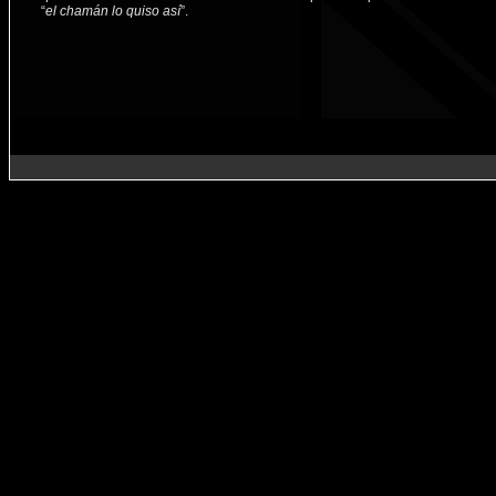
“
el chamán lo quiso así
”.