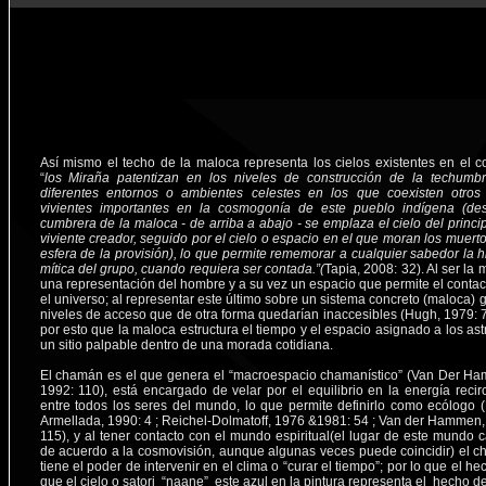
Así mismo el techo de la maloca representa los cielos existentes en el 
“
los Miraña patentizan en los niveles de construcción de la techumbr
diferentes entornos o ambientes celestes en los que coexisten otros
vivientes importantes en la cosmogonía de este pueblo indígena (de
cumbrera de la maloca - de arriba a abajo - se emplaza el cielo del princip
viviente creador, seguido por el cielo o espacio en el que moran los muerto
esfera de la provisión), lo que permite rememorar a cualquier sabedor la hi
mítica del grupo, cuando requiera ser contada.”(
Tapia, 2008: 32). Al ser la
una representación del hombre y a su vez un espacio que permite el contac
el universo; al representar este último sobre un sistema concreto (maloca) 
niveles de acceso que de otra forma quedarían inaccesibles (Hugh, 1979: 7
por esto que la maloca estructura el tiempo y el espacio asignado a los ast
un sitio palpable dentro de una morada cotidiana.
El chamán es el que genera el “macroespacio chamanístico” (Van Der H
1992: 110), está encargado de velar por el equilibrio en la energía recir
entre todos los seres del mundo, lo que permite definirlo como ecólogo (
Armellada, 1990: 4 ; Reichel-Dolmatoff, 1976 &1981: 54 ; Van der Hammen,
115), y al tener contacto con el mundo espiritual(el lugar de este mundo 
de acuerdo a la cosmovisión, aunque algunas veces puede coincidir) el 
tiene el poder de intervenir en el clima o “curar el tiempo”; por lo que el h
que el cielo o satori “naane” este azul en la pintura representa el hecho 