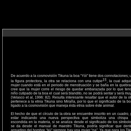
De acuerdo a la cosmovisión Tikuna la boa “Yói” tiene dos connotaciones; 
la figura protectora, la otra se relaciona con una cutipe
, la cual adqui
mujer cuando está en el periodo de menstruación y se baña en la quebra
cree que la mujer corre el riesgo de quedar embarazada por lo que ten
niño cutipado de la boa el cual será blandito, no se podrá sentar y será mu
(Velasco et al, 1996: 82). Resulta interesante resaltar que el autor de la 
pertenece a la etnia Tikuna sino Miraña, por lo que el significado de la bo
ligado a la cosmovisión que maneja ésta etnia sobre éste animal.
El hecho de que el círculo de la obra se encuentre inscrito en un cuadro,
estar indicando una nueva perspectiva que simboliza una chispa 
escondida en la materia, si se analiza desde el significado de los símbol
se da desde el manual de maestro Tikuna, podría significar que dent
arquetipo del hombre “kü” siempre hay una mujer “na”. Ya que para los Tik