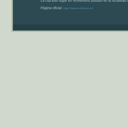
La cita tuvo lugar en Noviembre pasado en la localidad 
Página oficial:
http://www.vidovin.si/