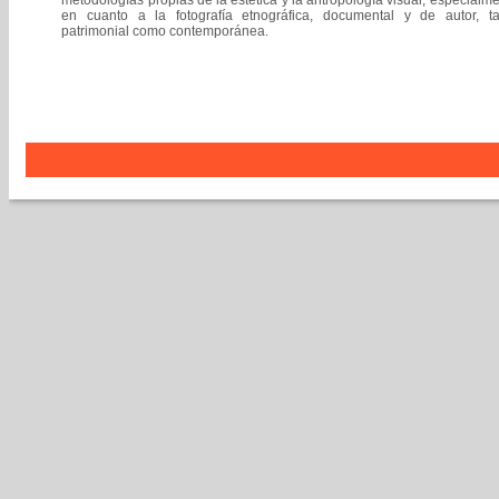
metodologías propias de la estética y la antropología visual, especialm
en cuanto a la fotografía etnográfica, documental y de autor, ta
patrimonial como contemporánea.