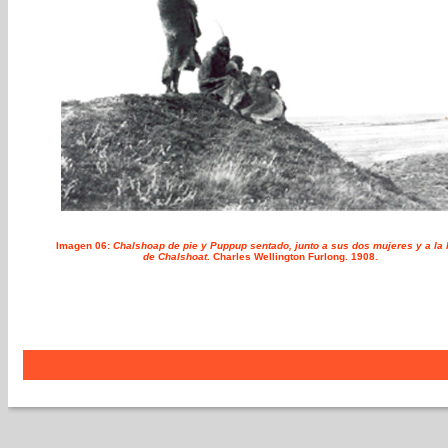
Imagen 06:
Chalshoap de pie y Puppup sentado, junto a sus dos mujeres y a la 
de Chalshoat
.
Charles Wellington Furlong
.
1908.