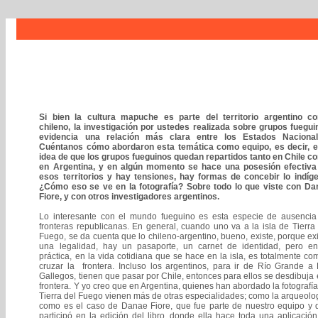
Si bien la cultura mapuche es parte del territorio argentino c
chileno, la investigación por ustedes realizada sobre grupos fuegui
evidencia una relación más clara entre los Estados Nacional
Cuéntanos cómo abordaron esta temática como equipo, es decir, e
idea de que los grupos fueguinos quedan repartidos tanto en Chile c
en Argentina, y en algún momento se hace una posesión efectiva
esos territorios y hay tensiones, hay formas de concebir lo indíge
¿Cómo eso se ve en la fotografía? Sobre todo lo que viste con Da
Fiore, y con otros investigadores argentinos.
Lo interesante con el mundo fueguino es esta especie de ausencia
fronteras republicanas. En general, cuando uno va a la isla de Tierra
Fuego, se da cuenta que lo chileno-argentino, bueno, existe, porque ex
una legalidad, hay un pasaporte, un carnet de identidad, pero en
práctica, en la vida cotidiana que se hace en la isla, es totalmente c
cruzar la frontera. Incluso los argentinos, para ir de Río Grande a
Gallegos, tienen que pasar por Chile, entonces para ellos se desdibuja
frontera. Y yo creo que en Argentina, quienes han abordado la fotografí
Tierra del Fuego vienen más de otras especialidades; como la arqueolo
como es el caso de Danae Fiore, que fue parte de nuestro equipo y 
participó en la edición del libro, donde ella hace toda una aplicació