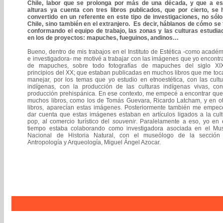
Chile, labor que se prolonga por más de una década, y que a es
alturas ya cuenta con tres libros publicados, que por cierto, se 
convertido en un referente en este tipo de investigaciones, no sólo
Chile, sino también en el extranjero. Es decir, háblanos de cómo se
conformando el equipo de trabajo, las zonas y las culturas estudia
en los de proyectos: mapuches, fueguinos, andinos…
Bueno, dentro de mis trabajos en el Instituto de Estética -como acadé
e investigadora- me motivé a trabajar con las imágenes que yo encont
de mapuches, sobre todo fotografías de mapuches del siglo XI
principios del XX; que estaban publicadas en muchos libros que me to
manejar, por los temas que yo estudio en etnoestética, con las cult
indígenas, con la producción de las culturas indígenas vivas, con
producción prehispánica. En ese contexto, me empecé a encontrar que
muchos libros, como los de Tomás Guevara, Ricardo Latcham, y en ot
libros, aparecían estas imágenes. Posteriormente también me empec
dar cuenta que estas imágenes estaban en artículos ligados a la cul
pop, al comercio turístico del
souvenir
. Paralelamente a eso, yo en 
tiempo estaba colaborando como investigadora asociada en el Mu
Nacional de Historia Natural, con el museólogo de la sección
Antropología y Arqueología, Miguel Ángel Azocar.