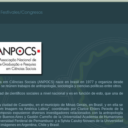
a em Ciências Sociais (ANPOCS) nace en brasil en 1977 y organiza desde
e reúnen trabajos de antropología, sociología y ciencias políticas entre otros.
de científicos sociales a nivel nacional y es en función de esto, que una de
la ciudad de Caxambu, en el municipio de Minas Gerais, en Brasil, y en ella se
em Imagem na América Latina”, coordinado por Clarice Ehlers Peixoto de la
mposio expusieron diversos investigadores relacionados con la antropología
d de Buenos Aires y Gastón Carreño de la Universidad Academia de Humanismo
niversidad Ferderal de Pernambuco y a Sylvia Caiuby Novaes de la Universidad
en imágenes en Argentina, Chile y Brasil.