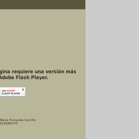
ágina requiere una versión más
Adobe Flash Player.
 María Fernanda Carrillo
013/HDV/70’