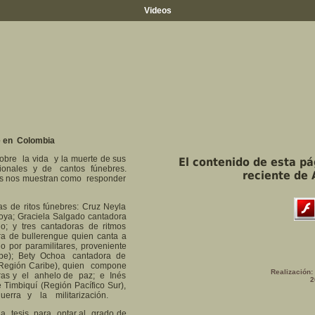
Videos
e en Colombia
obre la vida y la muerte de sus
El contenido de esta p
ionales y de cantos fúnebres.
reciente de 
ras nos muestran como responder
as de ritos fúnebres: Cruz Neyla
ya; Graciela Salgado cantadora
; y tres cantadoras de ritmos
ra de bullerengue quien canta a
o por paramilitares, proveniente
be); Bety Ochoa cantadora de
Región Caribe), quien compone
Realización:
ras y el anhelo de paz; e Inés
2
 Timbiquí (Región Pacífico Sur),
erra y la militarización.
a tesis para optar al grado de