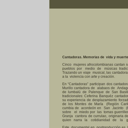
Cantadoras. Memorias de vida y muert
Cinco mujeres afrocolombianas cantan s
pueblos por medio de músicas tradic
Trazando un viaje musical, las cantado
a la violencia con arte y creación.
En “Cantadoras” participan dos cantador
Murillo cantadora de alabaos de Andago
de lumbalú de Palenque de San Basilio
tradicionales: Ceferina Banquéz cantado
su experiencia de desplazamiento forzad
de los Montes de María (Región Cari
cumbia de acordeón en San Jacinto (
sobre el miedo por las tomas guerrille
Granja cantora de currulao, originaria de
quien narra la cotidianidad de la gu
Este documental en postproducción es l