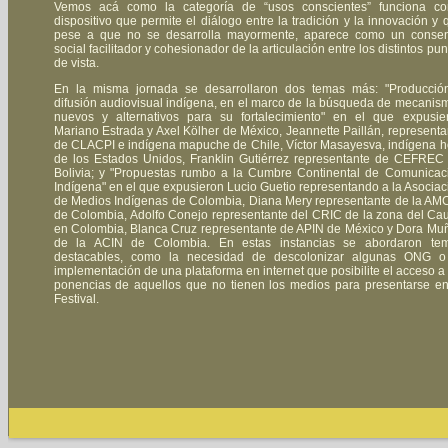
Vemos acá como la categoría de “usos conscientes” funciona c
dispositivo que permite el diálogo entre la tradición y la innovación y 
pese a que no se desarrolla mayormente, aparece como un conse
social facilitador y cohesionador de la articulación entre los distintos pun
de vista.
En la misma jornada se desarrollaron dos temas más: "Producció
difusión audiovisual indígena, en el marco de la búsqueda de mecanis
nuevos y alternativos para su fortalecimiento" en el que expusie
Mariano Estrada y Axel Kölher de México, Jeannette Paillán, representa
de CLACPI e indígena mapuche de Chile, Víctor Masayesva, indígena h
de los Estados Unidos, Franklin Gutiérrez representante de CEFREC
Bolivia; y "Propuestas rumbo a la Cumbre Continental de Comunicac
Indígena" en el que expusieron Lucio Guetio representando a la Asociac
de Medios Indígenas de Colombia, Diana Mery representante de la AM
de Colombia, Adolfo Conejo representante del CRIC de la zona del Ca
en Colombia, Blanca Cruz representante de APIN de México y Dora Mu
de la ACIN de Colombia. En estas instancias se abordaron te
destacables, como la necesidad de descolonizar algunas ONG o
implementación de una plataforma en internet que posibilite el acceso a 
ponencias de aquellos que no tienen los medios para presentarse en
Festival.