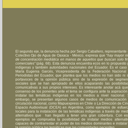
El segundo eje, la denuncia hecha por Sergio Caballero, representante 
Colectivo Ojo de Agua de Oaxaca - México, expresa que “
hay mayor ni
de concentración mediática en manos de aquellos que buscan solo fi
comerciales”
(pág. 68). Esta denuncia encuentra ecos en lo propuesto 
indígenas y también autoridades nacionales del Ecuador. Es el caso
María Eugenia Garcés, Vicepresidenta de la Federación Nacional
Periodistas del Ecuador, que plantea que los medios no han sido ni 
portavoces de la opinión pública sino de la expresión de segmen
sociales que se han apropiado de ellos acaparando las posibilida
comunicativas a sus propios intereses. Es interesante anotar acá que
consenso de los ponentes ante el tema se configura ante la aspiración
instalar las temáticas indígenas en los medios a nivel nacional. 
embargo, se presentan algunos casos de medios de comunicación
circulación nacional, como Mapuexpress en Chile o La Dirección de Cin
Espacio Audiovisual (DCEA) en Argentina, como ejemplos de esfuer
locales para la instalación de las temáticas indígenas a través de med
alternativos que han llegado a tener una gran cobertura. Con es
ejemplos se comprueba la posibilidad de instalar medios alternati
capaces de contrarrestar el poder de los medios dominantes e instalar
la opinión pública las temáticas que las comunidades necesiten.