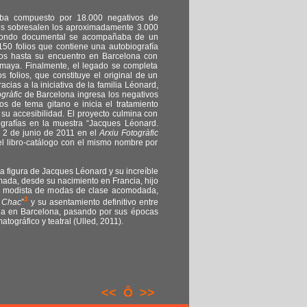
aba compuesto por 18.000 negativos de
les sobresalen los aproximadamente 3.000
e fondo documental se acompañaba de un
50 folios que contiene una autobiografía
ños hasta su encuentro en Barcelona con
maya. Finalmente, el legado se completa
s folios, que constituye el original de un
racias a la iniciativa de la familia Léonard,
ogràfic
de Barcelona ingresa los negativos
los de tema gitano e inicia el tratamiento
r su accesibilidad. El proyecto culmina con
ografías en la muestra “Jacques Léonard.
 2 de junio de 2011 en el
Arxiu Fotogràfic
el libro-catálogo con el mismo nombre por
la figura de Jacques Léonard y su increíble
ómada, desde su nacimiento en Francia, hijo
na modista de modas de clase acomodada,
3
 Chac
”
y su asentamiento definitivo entre
ina en Barcelona, pasando por sus épocas
ográfico y teatral (Ulled, 2011).
<<
Ô
>>