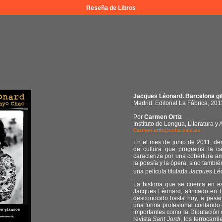
Reseña de Libros
Jacques Léonard. Barcelona gi
Madrid: Editorial La Fábrica, 201
Por
Carmen Ortiz
Instituto de Lengua, Literatura 
Carmen.ortiz@cchs.csic.es
En el mes de junio de 2011, de
de cultura que programa la c
caracteriza por una cobertura a
la poesía y la ópera, sino también 
una película titulada
Jacques Léo
La historia que se cuenta en es
Jacques Léonard, afincado en 
desconocido hasta hoy, a pesa
una forma profesional contando 
importantes como la Diputación 
revista
Sant Jordi
, los ferrocarr