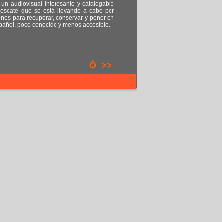
e un audiovisual interesante y catalogable
 rescate que se está llevando a cabo por
iones para recuperar, conservar y poner en
español, poco conocido y menos accesible.
Ô
>>