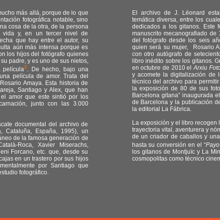
mucho más allá, porque de lo que
El archivo de J. Léonard est
tación fotográfica notable, sino
temática diversa, entre los cua
na cosa de la otra, de la persona
dedicados a los gitanos. Est
vida y, en un tercer nivel de
manuscrito mecanografiado de 1
recha que hay entre el autor, su
del fotógrafo desde los seis a
resulta aún más intensa porque es
quien será su mujer, Rosario A
on los hijos del fotógrafo quienes
con otro autógrafo de seteciento
 su padre, y es uno de sus nietos,
libro inédito sobre los gitanos. G
2
en octubre de 2010 el
Arxiu Fot
 película
. De hecho, bajo una
y acomete la digitalización de 
una película de amor. Trata del
técnico del archivo para permiti
Rosario Amaya. Esta historia de
la exposición de 80 de sus fot
areja, Santiago y Alex, que han
Barcelona gitana” inaugurada el
l amor que este sintió por los
de Barcelona y la publicación d
arnación, junto con las 3.000
la editorial La Fábrica.
La exposición y el libro recogen 
scate documental del archivo de
trayectoria vital, aventurera y n
a, Cataluña, España, 1995), un
de un criador de caballos y u
áneo de la famosa generación de
atalà-Roca, Xavier Miserachs,
hasta su conversión en el “
Payo
eni Forcano, etc. que, desde su
los gitanos de Montjuïc y La M
jas en un trastero por sus hijos
cosmopolitas como técnico cinemat
amentalmente por Santiago que
tudio fotográfico.