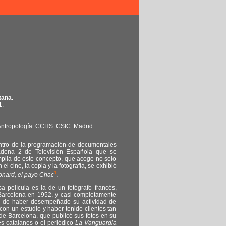
tana.
1.
y Antropología. CCHS. CSIC. Madrid.
ntro de la programación de documentales
adena 2 de Televisión Española que se
mplia de este concepto, que acoge no solo
el cine, la copla y la fotografía, se exhibió
1
nard, el payo Chac
.
a película es la de un fotógrafo francés,
Barcelona en 1952, y casi completamente
r de haber desempeñado su actividad de
con un estudio y haber tenido clientes tan
de Barcelona, que publicó sus fotos en su
iles catalanes o el periódico
La Vanguardia