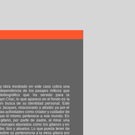
a y obra mostrado en este caso cobra una
independencia de los pasajes míticos que
tobiográfico que ha servido para la
ayo Chac
, lo que aparece en el fondo es la
 en busca de su identidad personal. Este
Jacques, relacionado y atraído ya por el
las actividades como criador y cuidador de
 que él mismo pertenece a ese mundo. En
gitano, por parte de padre, al mirar una
ersonajes ataviados como los gitanos y en
adre, tíos y abuelos. Lo que pueda tener de
sobre su pertenencia a la etnia gitana por