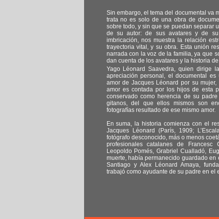
Sin embargo, el tema del documental va 
trata no es solo de una obra de documen
sobre todo, y sin que se puedan separar u
de su autor: de sus avatares y de su 
imbricación, nos muestra la relación est
trayectoria vital, y su obra. Esta unión 
narrada con la voz de la familia, ya que s
dan cuenta de los avatares y la historia de
Yago Léonard Saavedra, quien dirige la
apreciación personal, el documental es 
amor de Jacques Léonard por su mujer, 
amor es contada por los hijos de esta p
conservado como herencia de su padre e
gitanos, del que ellos mismos son enc
fotografías resultado de ese mismo amor.
En suma, la historia comienza con el re
Jacques Léonard (París, 1909; L’Escal
fotógrafo desconocido, más o menos coet
profesionales catalanes de Francesc C
Leopoldo Pomés, Grabriel Cualladó, Eug
muerte, había permanecido guardado en ca
Santiago y Alex Léonard Amaya, fund
trabajó como ayudante de su padre en el es