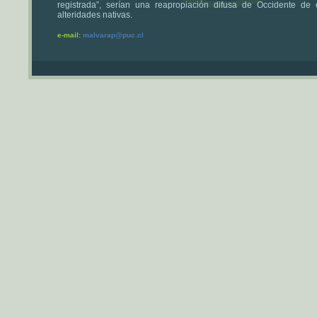
registrada”, serían una reapropiación difusa de Occidente de 
alteridades nativas.
e-mail:
malvarap@puc.cl