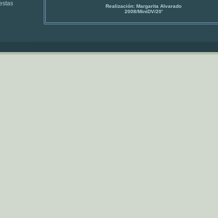
estas
Realización: Margarita Alvarado
2008/MiniDV/20'
<<