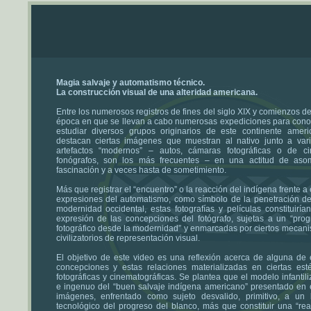
Magia salvaje y automatismo técnico.
La construcción visual de una alteridad americana.
Entre los numerosos registros de fines del siglo XIX y comienzos de
época en que se llevan a cabo numerosas expediciones para cono
estudiar diversos grupos originarios de este continente ameri
destacan ciertas imágenes que muestran al nativo junto a var
artefactos “modernos” – autos, cámaras fotográficas o de c
fonógrafos, son los más frecuentes – en una actitud de aso
fascinación y a veces hasta de sometimiento.
Más que registrar el “encuentro” o la reacción del indígena frente a
expresiones del automatismo, como símbolo de la penetración d
modernidad occidental, estas fotografías y películas constituiría
expresión de las concepciones del fotógrafo, sujetas a un “pro
fotográfico desde la modernidad” y enmarcadas por ciertos mecan
civilizatorios de representación visual.
El objetivo de este video es una reflexión acerca de alguna de 
concepciones y estas relaciones materializadas en ciertas esté
fotográficas y cinematográficas. Se plantea que el modelo infantili
e ingenuo del “buen salvaje indígena americano” presentado en 
imágenes, enfrentado como sujeto desvalido, primitivo, a un 
tecnológico del progreso del blanco, más que constituir una “rea