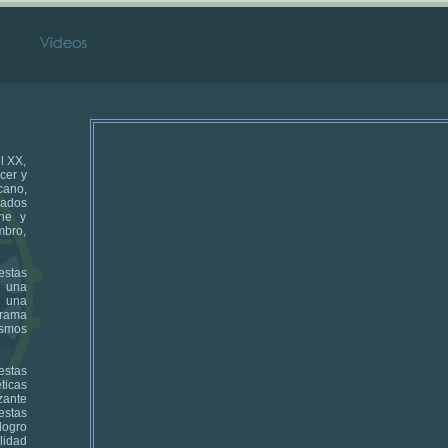
l XX,
cer y
cano,
iados
ine y
mbro,
 estas
e una
n una
grama
ismos
estas
ticas
zante
estas
logro
lidad